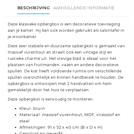
BESCHRIJVING
AANVULLENDE INFORMATIE
Deze klassieke opbergbox is een decoratieve toevoeging
aan je kamer. Hij kan ook worden gebruikt als salontafel in
je woonkamer.
Deze zeer stabiele en duurzame opbergkist is gemaakt van
massief vurenhout en straalt ook een vintage stijl en
rustieke charme uit. Het stevige blad is ideaal voor het
plaatsen van fruitmanden, vazen en andere decoratieve
spullen. De kist heeft voldoende ruimte om verschillende
spullen overzichtelijk en binnen handbereik te houden. De
opbergbox is ontworpen met 2 handvatten om hem
gemakkelijk door het huis te verplaatsen.
Deze opbergkist is eenvoudig te monteren.
Kleur: bruin
Materiaal: massief vurenhout, MDF, vliesstof en
staal
Afmetingen: 91 x 52 x 40 cm (B x D x H)
Gepolijst en geverfd