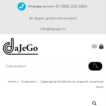
Skip
+31 (0)85 250 2690
Whatsapp service:
to
content
30 dagen gratis retourneren
info@dajego.nl
Home
Producten
Opbergkist 91x52x40 cm massief vurenhout
bruin