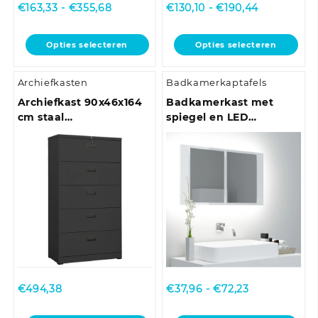
Prijsklasse:
Prijsklasse:
€
163,33
-
€
355,68
€
130,10
-
€
190,44
€163,33
€130,10
tot
tot
Dit
Dit
Opties selecteren
Opties selecteren
€355,68
€190,44
product
product
heeft
heeft
Archiefkasten
Badkamerkaptafels
meerdere
meerdere
variaties.
variaties.
Archiefkast 90x46x164
Badkamerkast met
Deze
Deze
cm staal
spiegel en LED
optie
optie
antracietkleurig
80x12x45 cm acryl
kan
kan
hoogglans wit
gekozen
gekozen
worden
worden
op
op
de
de
productpagina
productpagina
Prijsklasse:
€
494,38
€
37,96
-
€
72,23
€37,96
tot