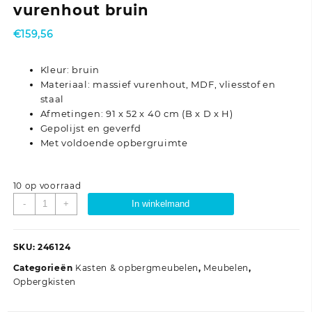
vurenhout bruin
€
159,56
Kleur: bruin
Materiaal: massief vurenhout, MDF, vliesstof en
staal
Afmetingen: 91 x 52 x 40 cm (B x D x H)
Gepolijst en geverfd
Met voldoende opbergruimte
10 op voorraad
Opbergkist
-
+
In winkelmand
91x52x40
cm
massief
SKU:
246124
vurenhout
Categorieën
Kasten & opbergmeubelen
,
Meubelen
,
bruin
Opbergkisten
aantal