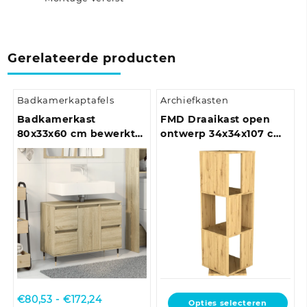
Gerelateerde producten
Badkamerkaptafels
Archiefkasten
Badkamerkast
FMD Draaikast open
80x33x60 cm bewerkt
ontwerp 34x34x107 cm
hout bruin eikenkleur
antiek-eikenkleurig
Prijsklasse:
€
80,53
-
€
172,24
Dit
Opties selecteren