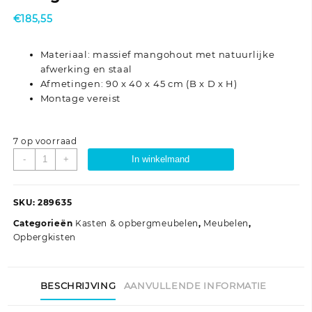
€
185,55
Materiaal: massief mangohout met natuurlijke
afwerking en staal
Afmetingen: 90 x 40 x 45 cm (B x D x H)
Montage vereist
7 op voorraad
Opbergkist
-
+
In winkelmand
90x40x45
cm
massief
SKU:
289635
mangohout
Categorieën
Kasten & opbergmeubelen
,
Meubelen
,
aantal
Opbergkisten
BESCHRIJVING
AANVULLENDE INFORMATIE