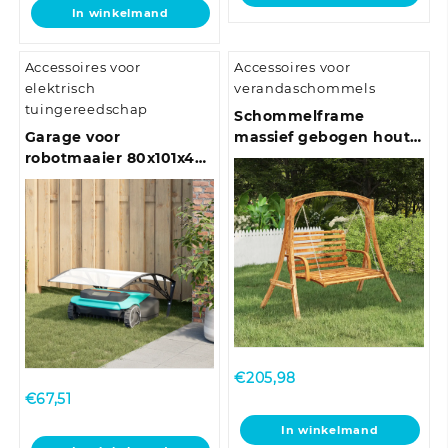
In winkelmand
Accessoires voor
Accessoires voor
elektrisch
verandaschommels
tuingereedschap
Schommelframe
Garage voor
massief gebogen hout
robotmaaier 80x101x46
met teakafwerking
cm zwart
€
205,98
€
67,51
In winkelmand