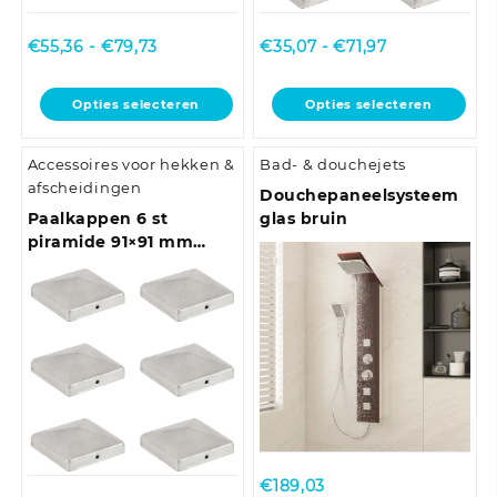
Prijsklasse:
Prijsklasse:
€
55,36
-
€
79,73
€
35,07
-
€
71,97
€55,36
€35,07
tot
tot
Dit
Dit
Opties selecteren
Opties selecteren
€79,73
€71,97
product
product
heeft
heeft
Accessoires voor hekken &
Bad- & douchejets
meerdere
meerdere
afscheidingen
variaties.
variaties.
Douchepaneelsysteem
Deze
Deze
Paalkappen 6 st
glas bruin
optie
optie
piramide 91×91 mm
kan
kan
gegalvaniseerd metaal
gekozen
gekozen
worden
worden
op
op
de
de
productpagina
productpagina
€
189,03