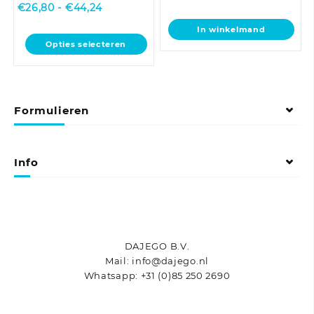
Prijsklasse:
€
26,80
-
€
44,24
€26,80
In winkelmand
tot
Dit
Opties selecteren
€44,24
product
heeft
meerdere
variaties.
Formulieren
Deze
optie
kan
gekozen
Info
worden
op
de
productpagina
DAJEGO B.V.
Mail: info@dajego.nl
Whatsapp: +31 (0)85 250 2690