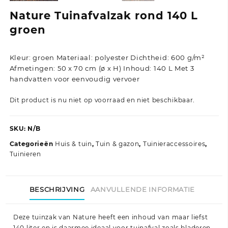
Nature Tuinafvalzak rond 140 L
groen
Kleur: groen Materiaal: polyester Dichtheid: 600 g/m²
Afmetingen: 50 x 70 cm (ø x H) Inhoud: 140 L Met 3
handvatten voor eenvoudig vervoer
Dit product is nu niet op voorraad en niet beschikbaar.
SKU:
N/B
Categorieën
Huis & tuin
,
Tuin & gazon
,
Tuinieraccessoires
,
Tuinieren
BESCHRIJVING
AANVULLENDE INFORMATIE
Deze tuinzak van Nature heeft een inhoud van maar liefst
140 liter en is daarmee ideaal voor tuinafval zoals bladeren,