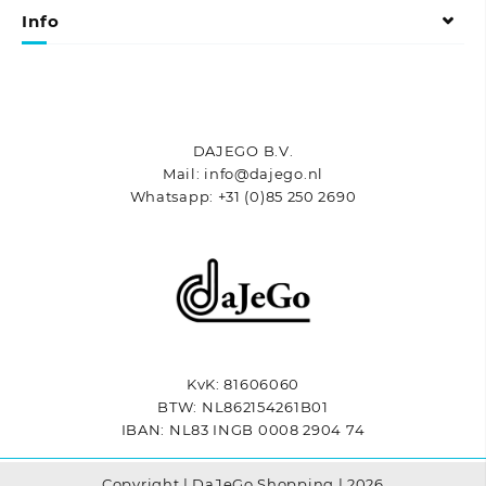
gekozen
gekozen
Info
worden
worden
op
op
de
de
productpagina
productpagina
DAJEGO B.V.
Mail: info@dajego.nl
Whatsapp: +31 (0)85 250 2690
KvK: 81606060
BTW: NL862154261B01
IBAN: NL83 INGB 0008 2904 74
Copyright | DaJeGo Shopping | 2026