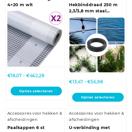
4×20 m wit
Hekbinddraad 250 m
2,3/3,8 mm staal
antraciet
Prijsklasse:
€
18,07
-
€
462,28
€18,07
Prijsklasse:
€
13,47
-
€
56,98
tot
€13,47
Dit
Opties selecteren
€462,28
tot
product
Dit
Opties selecteren
€56,98
heeft
product
meerdere
heeft
Accessoires voor hekken &
Accessoires voor hekken &
variaties.
meerdere
afscheidingen
afscheidingen
Deze
variaties.
optie
Deze
Paalkappen 6 st
U-verbinding met