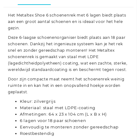
Het Metaltex Shoe 6 schoenenrek met 6 lagen biedt plaats
aan een groot aantal schoenen en is ideaal voor het hele
gezin.
Deze 6-laagse schoenenorganiser biedt plaats aan 18 paar
schoenen. Dankzij het ingenieuze systeem kan je het rek
snel en zonder gereedschap monteren! Het Metaltex
schoenenrek is gemaakt van staal met LDPE
(lagedichtheidpolyetheen) coating, wat een zachte, sterke,
wereldwijd standaardcoating is en beschermt tegen roest.
Door zijn compacte maat neemt het schoenenrek weinig
ruimte in en kan het in een onopvallend hoekje worden
geplaatst.
Kleur: zilvergrijs
Materiaal: staal met LDPE-coating
Afmetingen: 64 x 23 x 104 cm (L x B x H)
6 lagen voor 18 paar schoenen
Eenvoudig te monteren zonder gereedschap
Roestbestendig