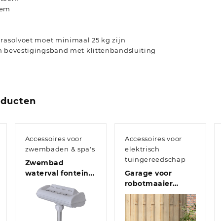
eem
arasolvoet moet minimaal 25 kg zijn
n bevestigingsband met klittenbandsluiting
oducten
Accessoires voor
Accessoires voor
zwembaden & spa's
elektrisch
tuingereedschap
Zwembad
waterval fontein
Garage voor
met LED
robotmaaier
80x101x46 cm
zwart