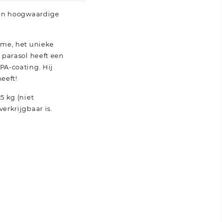
 en hoogwaardige
sme, het unieke
 parasol heeft een
PA-coating. Hij
eeft!
5 kg (niet
erkrijgbaar is.