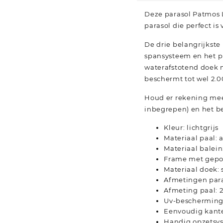
Deze parasol Patmos 
parasol die perfect is
De drie belangrijkst
spansysteem en het pu
waterafstotend doek 
beschermt tot wel 2.0
Houd er rekening mee 
inbegrepen) en het be
Kleur: lichtgrijs
Materiaal paal:
Materiaal balein:
Frame met gepo
Materiaal doek: 
Afmetingen paras
Afmeting paal: 2,
Uv-beschermings
Eenvoudig kan
Handig opzetsy