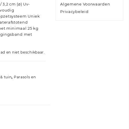
/ 3,2 cm (ø) Uv-
Algemene Voorwaarden
nvoudig
Privacybeleid
pzetsysteem Uniek
aterafstotend
oet minimaal 25 kg
tigingsband met
aad en niet beschikbaar.
 & tuin
,
Parasols en