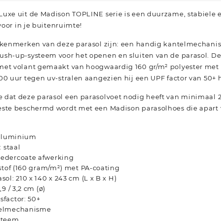
Luxe uit de Madison TOPLINE serie is een duurzame, stabiele
 voor in je buitenruimte!
e kenmerken van deze parasol zijn: een handig kantelmechani
sh-up-systeem voor het openen en sluiten van de parasol. De
met volant gemaakt van hoogwaardig 160 gr/m² polyester met 
00 uur tegen uv-stralen aangezien hij een UPF factor van 50+ h
dat deze parasol een parasolvoet nodig heeft van minimaal 2
ste beschermd wordt met een Madison parasolhoes die apart v
 aluminium
 staal
edercoate afwerking
stof (160 gram/m²) met PA-coating
ol: 210 x 140 x 243 cm (L x B x H)
9 / 3,2 cm (ø)
factor: 50+
telmechanisme
steem