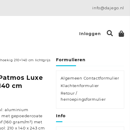
info@dajego.nl
Inloggen
Formulieren
hoekig 210×140 cm lichtgrijs
 Patmos Luxe
Algemeen Contactformulier
140 cm
Klachtenformulier
Retour /
herroepingsformulier
aal: aluminium
Info
me met gepoedercoate
of (160 gram/m²) met
l: 210 x 140 x 243 cm