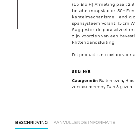
(L x B x H) Afmeting paal: 2,9 
beschermingsfactor: 50+ Ee
kantelmechanisme Handig o
spansysteem Volant: 15 cm W
Suggestie: de parasolvoet m
zijn Voorzien van een beves
klittenbandsluiting
Dit product is nu niet op voorr
SKU:
N/B
Categorieën
Buitenleven
,
Huis
zonneschermen
,
Tuin & gazon
BESCHRIJVING
AANVULLENDE INFORMATIE