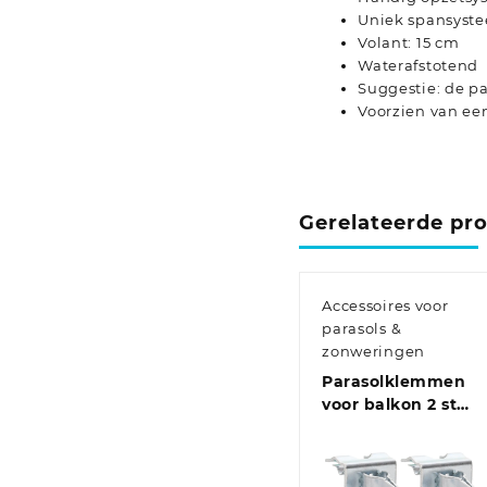
Uniek spansyst
Volant: 15 cm
Waterafstotend
Suggestie: de p
Voorzien van ee
Gerelateerde pr
Accessoires voor
parasols &
zonweringen
Parasolklemmen
voor balkon 2 st
32 mm
gegalvaniseerd
staal