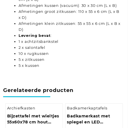
Afmetingen kussen (vacuüm): 30 x 30 cm (L x B)
Afmetingen groot zitkussen: 110 x 55 x 6 cm (L x B
x D)
Afmetingen klein zitkussen: 55 x 55 x 6 cm (L x B x
D)
Levering bevat
:
1 x achtzitsbankstel
2 x salontafel
10 x rugkussen
5 x zitkussen
5 x kussen
Gerelateerde producten
Archiefkasten
Badkamerkaptafels
Bijzettafel met wieltjes
Badkamerkast met
55x60x78 cm hout
spiegel en LED
artisanaal eikenkleur
80x12x45 cm acryl