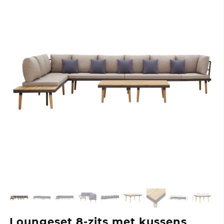
Loungeset 8-zits met kussens