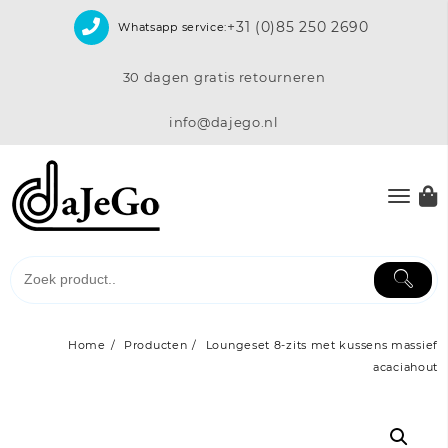
Skip
+31 (0)85 250 2690
Whatsapp service:
to
content
30 dagen gratis retourneren
info@dajego.nl
Home
Producten
Loungeset 8-zits met kussens massief
acaciahout