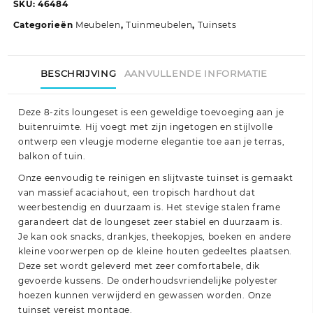
met
SKU:
46484
kussens
Categorieën
Meubelen
,
Tuinmeubelen
,
Tuinsets
massief
acaciahout
aantal
BESCHRIJVING
AANVULLENDE INFORMATIE
Deze 8-zits loungeset is een geweldige toevoeging aan je
buitenruimte. Hij voegt met zijn ingetogen en stijlvolle
ontwerp een vleugje moderne elegantie toe aan je terras,
balkon of tuin.
Onze eenvoudig te reinigen en slijtvaste tuinset is gemaakt
van massief acaciahout, een tropisch hardhout dat
weerbestendig en duurzaam is. Het stevige stalen frame
garandeert dat de loungeset zeer stabiel en duurzaam is.
Je kan ook snacks, drankjes, theekopjes, boeken en andere
kleine voorwerpen op de kleine houten gedeeltes plaatsen.
Deze set wordt geleverd met zeer comfortabele, dik
gevoerde kussens. De onderhoudsvriendelijke polyester
hoezen kunnen verwijderd en gewassen worden. Onze
tuinset vereist montage.