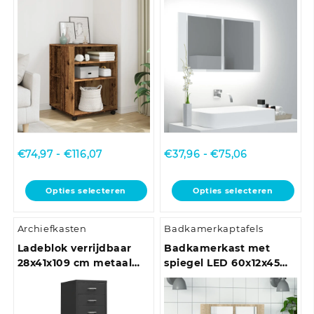
hoogglans wit
Prijsklasse:
Prijsklasse:
€
74,97
-
€
116,07
€
37,96
-
€
75,06
€74,97
€37,96
tot
tot
Dit
Dit
Opties selecteren
Opties selecteren
€116,07
€75,06
product
product
heeft
heeft
Archiefkasten
Badkamerkaptafels
meerdere
meerdere
variaties.
variaties.
Ladeblok verrijdbaar
Badkamerkast met
Deze
Deze
28x41x109 cm metaal
spiegel LED 60x12x45
optie
optie
grijs
acryl sonoma
kan
kan
eikenkleurig
gekozen
gekozen