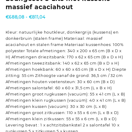
massief acaciahout
Prijsklasse:
€
688,08
-
€
811,04
€688,08
tot
Kleur: natuurlijke houtkleur, donkergrijs (kussens) en
€811,04
donkerbruin (stalen frame) Materiaal: massief
acaciahout en stalen frame Materiaal kussenhoes: 100%
polyester Totale afmetingen: 340 x 200 x 65 cm (B x D x
H) Afmetingen driezitsbank: 170 x 62 x 65 cm (B x D x H)
Afmetingen tweezitsbank: 140 x 62 x 65 cm (B x D x H)
Afmetingen hoekbank: 60 x 60 x 65 cm (B x D x H) Diepte
zitting: 55 cm Zithoogte vanaf de grond: 36,5 cm / 32 cm
Afmetingen houten voetensteun: 30 x 60 cm (B x D)
Afmetingen salontafel: 60 x 60 x 31,5 cm (L x B x H)
Afmetingen groot rugkussen (vacuüm): 55 x 41 cm (L x B)
Afmetingen klein rugkussen (vacuüm): 40 x 41 cm (L x B)
Afmetingen kussen (vacuüm): 30 x 30 cm (L x B)
Afmetingen groot zitkussen: 110 x 55 x 6 cm (L x B x D)
Afmetingen klein zitkussen: 55 x 55 x 6 cm (L x B x D)
Levering bevat : 1 x achtzitsbankstel 2 x salontafel 10 x
rugkussen 5 x zitkussen 5 x kussen