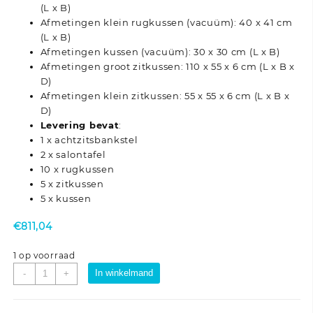
(L x B)
Afmetingen klein rugkussen (vacuüm): 40 x 41 cm
(L x B)
Afmetingen kussen (vacuüm): 30 x 30 cm (L x B)
Afmetingen groot zitkussen: 110 x 55 x 6 cm (L x B x
D)
Afmetingen klein zitkussen: 55 x 55 x 6 cm (L x B x
D)
Levering bevat
:
1 x achtzitsbankstel
2 x salontafel
10 x rugkussen
5 x zitkussen
5 x kussen
€
811,04
1 op voorraad
Loungeset
In winkelmand
-
+
8-
zits