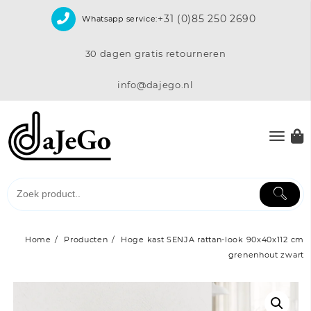
Skip
+31 (0)85 250 2690
Whatsapp service:
to
content
30 dagen gratis retourneren
info@dajego.nl
Home
Producten
Hoge kast SENJA rattan-look 90x40x112 cm
grenenhout zwart