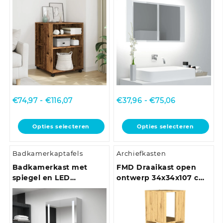
hoogglans wit
Prijsklasse:
Prijsklasse:
€
74,97
-
€
116,07
€
37,96
-
€
75,06
€74,97
€37,96
tot
tot
Dit
Dit
Opties selecteren
Opties selecteren
€116,07
€75,06
product
product
heeft
heeft
Badkamerkaptafels
Archiefkasten
meerdere
meerdere
variaties.
variaties.
Badkamerkast met
FMD Draaikast open
Deze
Deze
spiegel en LED
ontwerp 34x34x107 cm
optie
optie
60x14x62 cm
antiek-eikenkleurig
kan
kan
gekozen
gekozen
worden
worden