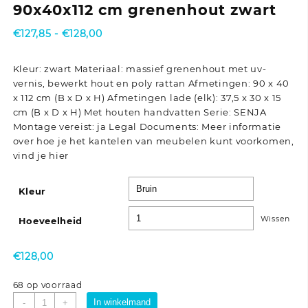
90x40x112 cm grenenhout zwart
Prijsklasse:
€
127,85
-
€
128,00
€127,85
tot
Kleur: zwart Materiaal: massief grenenhout met uv-
€128,00
vernis, bewerkt hout en poly rattan Afmetingen: 90 x 40
x 112 cm (B x D x H) Afmetingen lade (elk): 37,5 x 30 x 15
cm (B x D x H) Met houten handvatten Serie: SENJA
Montage vereist: ja Legal Documents: Meer informatie
over hoe je het kantelen van meubelen kunt voorkomen,
vind je hier
Kleur
Wissen
Hoeveelheid
€
128,00
68 op voorraad
Hoge
In winkelmand
-
+