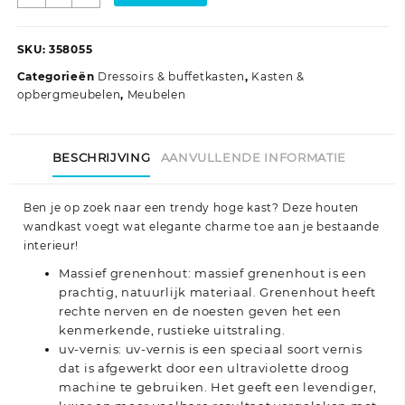
kast
SENJA
rattan-
SKU:
358055
look
Categorieën
Dressoirs & buffetkasten
,
Kasten &
90x40x112
opbergmeubelen
,
Meubelen
cm
grenenhout
zwart
BESCHRIJVING
AANVULLENDE INFORMATIE
aantal
Ben je op zoek naar een trendy hoge kast? Deze houten
wandkast voegt wat elegante charme toe aan je bestaande
interieur!
Massief grenenhout: massief grenenhout is een
prachtig, natuurlijk materiaal. Grenenhout heeft
rechte nerven en de noesten geven het een
kenmerkende, rustieke uitstraling.
uv-vernis: uv-vernis is een speciaal soort vernis
dat is afgewerkt door een ultraviolette droog
machine te gebruiken. Het geeft een levendiger,