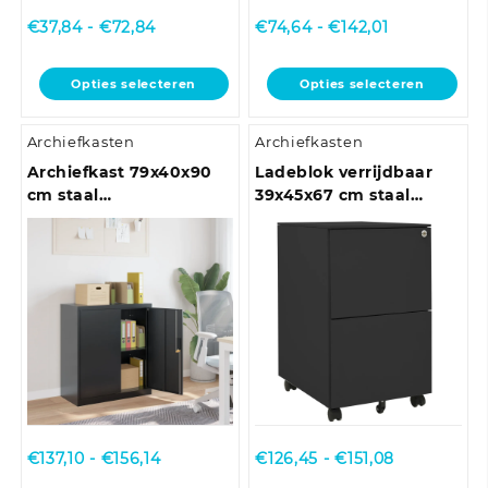
Prijsklasse:
Prijsklasse:
€
37,84
-
€
72,84
€
74,64
-
€
142,01
€37,84
€74,64
tot
tot
Dit
Dit
Opties selecteren
Opties selecteren
€72,84
€142,01
product
product
heeft
heeft
Archiefkasten
Archiefkasten
meerdere
meerdere
variaties.
variaties.
Archiefkast 79x40x90
Ladeblok verrijdbaar
Deze
Deze
cm staal
39x45x67 cm staal
optie
optie
antracietkleurig
antracietkleurig
kan
kan
gekozen
gekozen
worden
worden
op
op
de
de
productpagina
productpagina
Prijsklasse:
Prijsklasse:
€
137,10
-
€
156,14
€
126,45
-
€
151,08
€137,10
€126,45