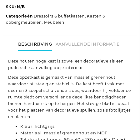
SKU:
N/B
Categorieën
Dressoirs & buffetkasten
,
Kasten &
opbergmeubelen
,
Meubelen
BESCHRIJVING
AANVULLENDE INFORMATIE
Deze houten hoge kast is zowel een decoratieve als een
praktische aanvulling op je interieur.
Deze opzetkast is gemaakt van massief grenenhout,
waardoor hij stevig en stabiel is. De kast heeft 1 vak met
deur en 3 soepel schuivende lades, waardoor hij voldoende
ruimte biedt om verschillende dagelijkse benodigdheden
binnen handbereik op te bergen. Het stevige blad is ideaal
voor het plaatsen van decoratieve spullen, zoals fotolijstjes
en planten.
Kleur: lichtgrijs
Materiaal: massief grenenhout en MDF
Totale afmetingen: 90 x 40 x 180 cm (B x D x H)