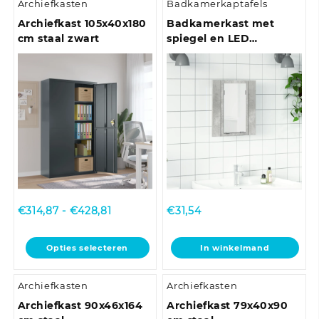
Archiefkasten
Badkamerkaptafels
Archiefkast 105x40x180
Badkamerkast met
cm staal zwart
spiegel en LED
40x12x45 cm acryl
betongrijs
Prijsklasse:
€
314,87
-
€
428,81
€
31,54
€314,87
tot
Dit
Opties selecteren
In winkelmand
€428,81
product
heeft
Archiefkasten
Archiefkasten
meerdere
variaties.
Archiefkast 90x46x164
Archiefkast 79x40x90
Deze