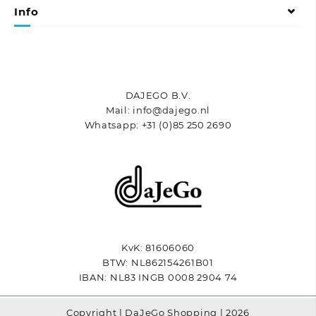
gekozen
gekozen
Info
worden
worden
op
op
de
de
productpagina
productpagina
DAJEGO B.V.
Mail: info@dajego.nl
Whatsapp: +31 (0)85 250 2690
KvK: 81606060
BTW: NL862154261B01
IBAN: NL83 INGB 0008 2904 74
Copyright | DaJeGo Shopping | 2026