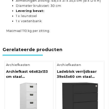
Afmetingen zitting: 48,5 x 31 x 35,5 cm (B x D x H)
Diameter krukvoet: 30 cm
Levering bevat:
1 x leunstoel
1 x voetenbank
Maximaal 110 kg per zitting.
Gerelateerde producten
Archiefkasten
Archiefkasten
Archiefkast 46x62x133
Ladeblok verrijdbaar
cm staal
39x45x60 cm staal
antracietkleurig
antracietkleurig