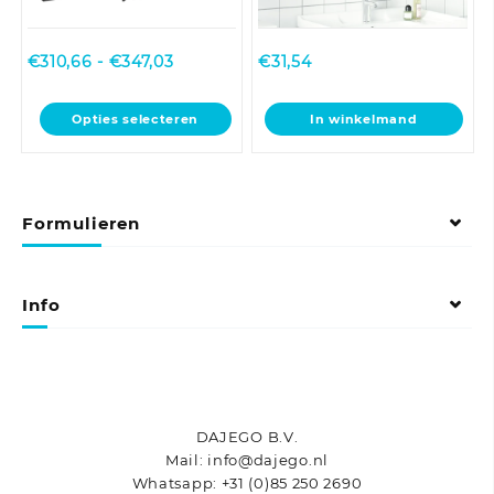
Prijsklasse:
€
310,66
-
€
347,03
€
31,54
€310,66
tot
Dit
Opties selecteren
In winkelmand
€347,03
product
heeft
meerdere
variaties.
Formulieren
Deze
optie
kan
gekozen
Info
worden
op
de
productpagina
DAJEGO B.V.
Mail: info@dajego.nl
Whatsapp: +31 (0)85 250 2690