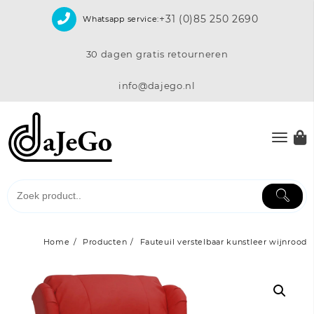
Skip
+31 (0)85 250 2690
Whatsapp service:
to
content
30 dagen gratis retourneren
info@dajego.nl
Home
Producten
Fauteuil verstelbaar kunstleer wijnrood