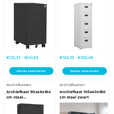
antracietkleurig
antracietkleurig
Prijsklasse:
Prijsklasse
€
125,33
-
€
141,69
€
163,33
-
€
355,68
€125,33
€163,33
tot
tot
Dit
Dit
Opties selecteren
Opties selecteren
€141,69
€355,68
product
product
heeft
heeft
Archiefkasten
Archiefkasten
meerdere
meerdere
variaties.
variaties.
Archiefkast 90x46x164
Archiefkast 105x40x180
Deze
Deze
cm staal
cm staal zwart
optie
optie
antracietkleurig
kan
kan
gekozen
gekozen