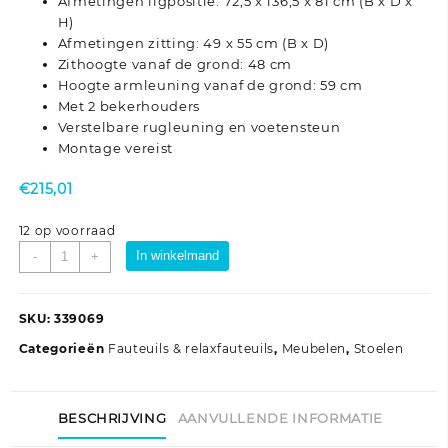
Afmetingen ligpositie: 72,5 x 136,5 x 81 cm (B x D x
H)
Afmetingen zitting: 49 x 55 cm (B x D)
Zithoogte vanaf de grond: 48 cm
Hoogte armleuning vanaf de grond: 59 cm
Met 2 bekerhouders
Verstelbare rugleuning en voetensteun
Montage vereist
€
215,01
12 op voorraad
Fauteuil
In winkelmand
-
+
verstelbaar
kunstleer
wijnrood
SKU:
339069
aantal
Categorieën
Fauteuils & relaxfauteuils
,
Meubelen
,
Stoelen
BESCHRIJVING
AANVULLENDE INFORMATIE