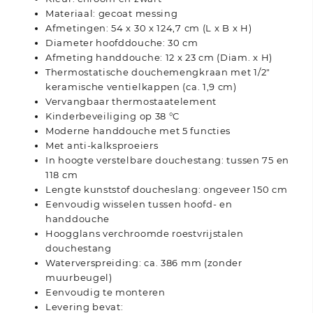
Materiaal: gecoat messing
Afmetingen: 54 x 30 x 124,7 cm (L x B x H)
Diameter hoofddouche: 30 cm
Afmeting handdouche: 12 x 23 cm (Diam. x H)
Thermostatische douchemengkraan met 1/2″
keramische ventielkappen (ca. 1,9 cm)
Vervangbaar thermostaatelement
Kinderbeveiliging op 38 °C
Moderne handdouche met 5 functies
Met anti-kalksproeiers
In hoogte verstelbare douchestang: tussen 75 en
118 cm
Lengte kunststof doucheslang: ongeveer 150 cm
Eenvoudig wisselen tussen hoofd- en
handdouche
Hoogglans verchroomde roestvrijstalen
douchestang
Waterverspreiding: ca. 386 mm (zonder
muurbeugel)
Eenvoudig te monteren
Levering bevat: