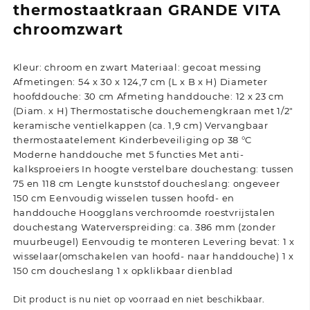
thermostaatkraan GRANDE VITA
chroomzwart
Kleur: chroom en zwart Materiaal: gecoat messing
Afmetingen: 54 x 30 x 124,7 cm (L x B x H) Diameter
hoofddouche: 30 cm Afmeting handdouche: 12 x 23 cm
(Diam. x H) Thermostatische douchemengkraan met 1/2″
keramische ventielkappen (ca. 1,9 cm) Vervangbaar
thermostaatelement Kinderbeveiliging op 38 °C
Moderne handdouche met 5 functies Met anti-
kalksproeiers In hoogte verstelbare douchestang: tussen
75 en 118 cm Lengte kunststof doucheslang: ongeveer
150 cm Eenvoudig wisselen tussen hoofd- en
handdouche Hoogglans verchroomde roestvrijstalen
douchestang Waterverspreiding: ca. 386 mm (zonder
muurbeugel) Eenvoudig te monteren Levering bevat: 1 x
wisselaar(omschakelen van hoofd- naar handdouche) 1 x
150 cm doucheslang 1 x opklikbaar dienblad
Dit product is nu niet op voorraad en niet beschikbaar.