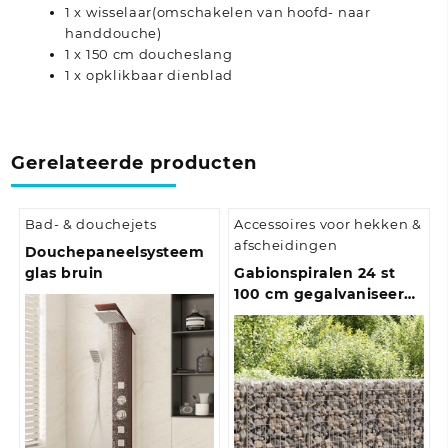
1 x wisselaar(omschakelen van hoofd- naar
handdouche)
1 x 150 cm doucheslang
1 x opklikbaar dienblad
Gerelateerde producten
Bad- & douchejets
Accessoires voor hekken &
afscheidingen
Douchepaneelsysteem
glas bruin
Gabionspiralen 24 st
100 cm gegalvaniseerd
staal