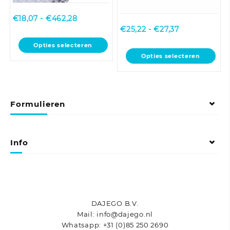
Prijsklasse:
€
18,07
-
€
462,28
€18,07
Prijsklasse:
€
25,22
-
€
27,37
tot
€25,22
Dit
Opties selecteren
€462,28
tot
product
Dit
Opties selecteren
€27,37
heeft
product
meerdere
heeft
variaties.
meerdere
Deze
variaties.
Formulieren
optie
Deze
kan
optie
gekozen
kan
worden
gekozen
Info
op
worden
de
op
productpagina
de
productpagina
DAJEGO B.V.
Mail: info@dajego.nl
Whatsapp: +31 (0)85 250 2690