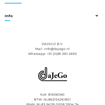
gekozen
optie
worden
kan
op
gekozen
Info
de
worden
productpagina
op
de
productpagina
DAJEGO B.V.
Mail: info@dajego.nl
Whatsapp: +31 (0)85 250 2690
KvK: 81606060
BTW: NL862154261B01
IBAN: NL83 INGB 0008 2904 74