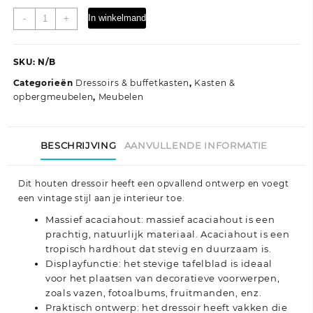
Dressoir
In winkelmand
-
+
60x35x75
cm
massief
SKU:
N/B
acaciahout
Categorieën
Dressoirs & buffetkasten
,
Kasten &
aantal
opbergmeubelen
,
Meubelen
BESCHRIJVING
AANVULLENDE INFORMATIE
Dit houten dressoir heeft een opvallend ontwerp en voegt
een vintage stijl aan je interieur toe.
Massief acaciahout: massief acaciahout is een
prachtig, natuurlijk materiaal. Acaciahout is een
tropisch hardhout dat stevig en duurzaam is.
Displayfunctie: het stevige tafelblad is ideaal
voor het plaatsen van decoratieve voorwerpen,
zoals vazen, fotoalbums, fruitmanden, enz.
Praktisch ontwerp: het dressoir heeft vakken die