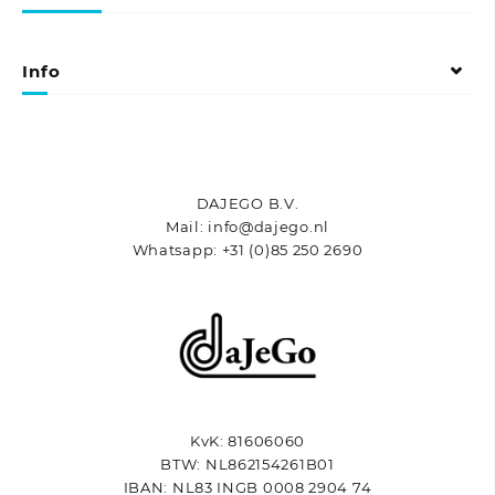
optie
optie
kan
kan
gekozen
gekozen
Info
worden
worden
op
op
de
de
productpagina
productpagina
DAJEGO B.V.
Mail: info@dajego.nl
Whatsapp: +31 (0)85 250 2690
KvK: 81606060
BTW: NL862154261B01
IBAN: NL83 INGB 0008 2904 74