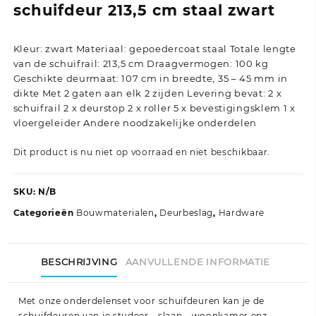
schuifdeur 213,5 cm staal zwart
Kleur: zwart Materiaal: gepoedercoat staal Totale lengte
van de schuifrail: 213,5 cm Draagvermogen: 100 kg
Geschikte deurmaat: 107 cm in breedte, 35 – 45 mm in
dikte Met 2 gaten aan elk 2 zijden Levering bevat: 2 x
schuifrail 2 x deurstop 2 x roller 5 x bevestigingsklem 1 x
vloergeleider Andere noodzakelijke onderdelen
Dit product is nu niet op voorraad en niet beschikbaar.
SKU:
N/B
Categorieën
Bouwmaterialen
,
Deurbeslag
,
Hardware
BESCHRIJVING
AANVULLENDE INFORMATIE
Met onze onderdelenset voor schuifdeuren kan je de
schuifdeuren van je studeer-, slaap-, woonkamer enz.