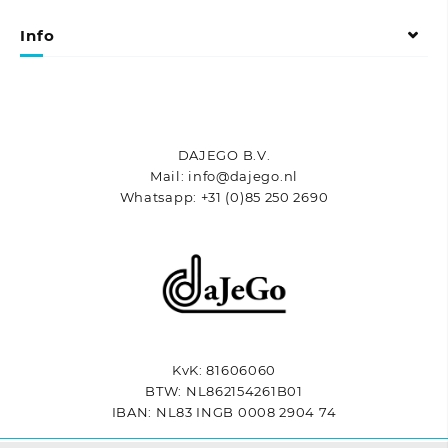
kan
kan
gekozen
gekozen
Info
worden
worden
op
op
de
de
productpagina
productpagina
DAJEGO B.V.
Mail: info@dajego.nl
Whatsapp: +31 (0)85 250 2690
KvK: 81606060
BTW: NL862154261B01
IBAN: NL83 INGB 0008 2904 74