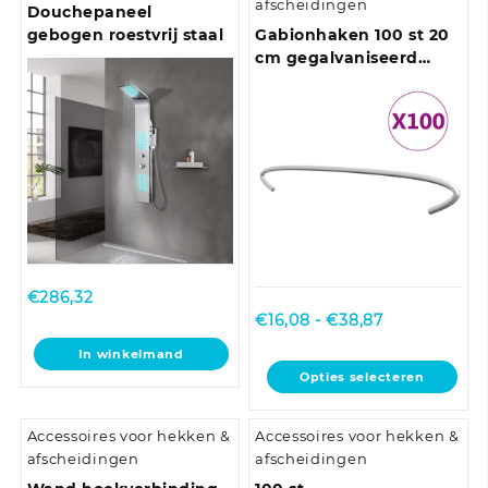
afscheidingen
Douchepaneel
gebogen roestvrij staal
Gabionhaken 100 st 20
cm gegalvaniseerd
staal
€
286,32
Prijsklasse:
€
16,08
-
€
38,87
€16,08
In winkelmand
tot
Dit
Opties selecteren
€38,87
product
heeft
Accessoires voor hekken &
Accessoires voor hekken &
meerdere
afscheidingen
afscheidingen
variaties.
Deze