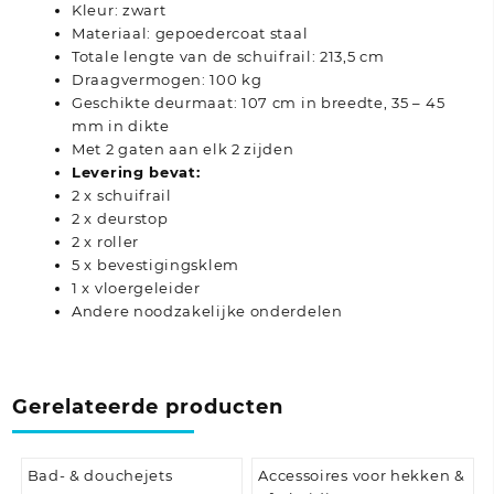
Kleur: zwart
Materiaal: gepoedercoat staal
Totale lengte van de schuifrail: 213,5 cm
Draagvermogen: 100 kg
Geschikte deurmaat: 107 cm in breedte, 35 – 45
mm in dikte
Met 2 gaten aan elk 2 zijden
Levering bevat:
2 x schuifrail
2 x deurstop
2 x roller
5 x bevestigingsklem
1 x vloergeleider
Andere noodzakelijke onderdelen
Gerelateerde producten
Bad- & douchejets
Accessoires voor hekken &