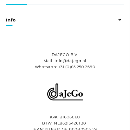
Info
DAJEGO B.V.
Mail: info@dajego.nl
Whatsapp: +31 (0)85 250 2690
KvK: 81606060
BTW: NL862154261B01
IBAN: NL83 INGB 0008 2904 74