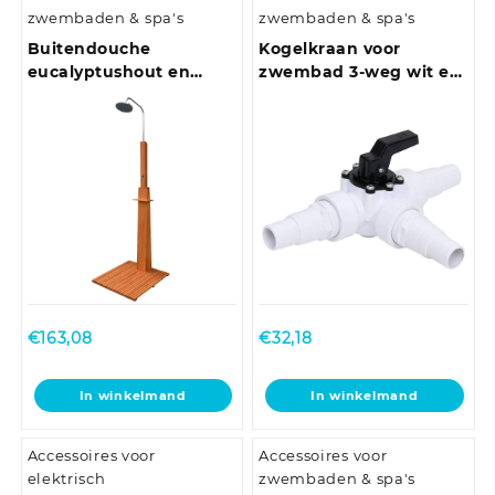
zwembaden & spa's
zwembaden & spa's
Buitendouche
Kogelkraan voor
eucalyptushout en
zwembad 3-weg wit en
staal
zwart
€
163,08
€
32,18
In winkelmand
In winkelmand
Accessoires voor
Accessoires voor
elektrisch
zwembaden & spa's