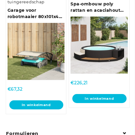
tuingereedschap
Spa-ombouw poly
Garage voor
rattan en acaciahout
robotmaaier 80x101x46
zwart
cm zwart
€
226,21
€
67,32
In winkelmand
In winkelmand
Formulieren