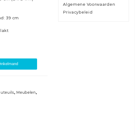
Algemene Voorwaarden
Privacybeleid
nd: 39 cm
elakt
winkelmand
auteuils
,
Meubelen
,