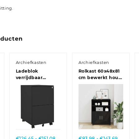
tting.
oducten
Archiefkasten
Archiefkasten
Ladeblok
Rolkast 60x48x81
verrijdbaar
cm bewerkt hout
39x45x67 cm staal
oud houtkleurig
antracietkleurig
Quick View
Quick View
jsklasse:
Prijsklasse:
Prijsklas
€
126,45
-
€
151,08
€
83,98
-
€
143,69