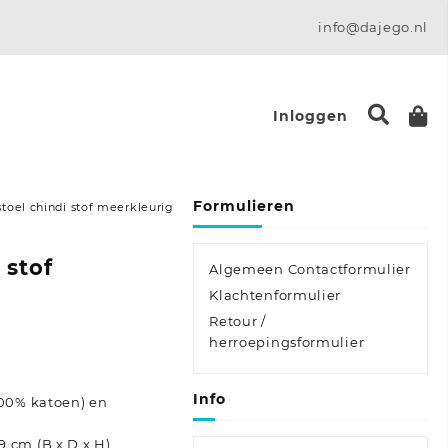
info@dajego.nl
Inloggen
Formulieren
stoel chindi stof meerkleurig
 stof
Algemeen Contactformulier
Klachtenformulier
Retour /
herroepingsformulier
Info
(100% katoen) en
9 cm (B x D x H)