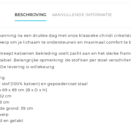
BESCHRIJVING
AANVULLENDE INFORMATIE
panning na een drukke dag met onze klassieke chindi cirkelsto
erp om je lichaam te ondersteunen en maximaal comfort te 
reept katoenen bekleding voelt zacht aan en het sterke fra
tabiel. Belangrijke opmerking: de stof kan per stoel verschille
 De levering is willekeurig.
rig
i stof (100% katoen) en gepoedercoat staal
 69 x 69 cm (B x D x H)
 52 cm
43 cm
 de grond: 39 cm
werp
fd en gelakt