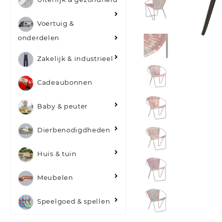
Voertuig &
onderdelen
Zakelijk & industrieel
Cadeaubonnen
Baby & peuter
Dierbenodigdheden
Huis & tuin
Meubelen
Speelgoed & spellen