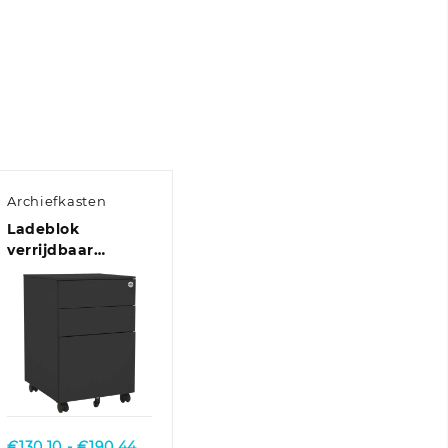
Archiefkasten
Ladeblok
verrijdbaar
39x45x60 cm staal
antracietkleurig
Quick View
se:
Prijsklasse:
€
130,10
-
€
190,44