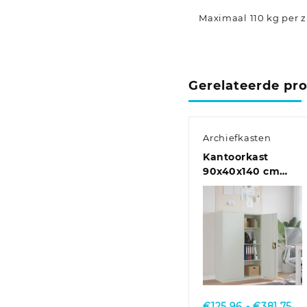
Maximaal 110 kg per zi
Gerelateerde pr
Archiefkasten
Kantoorkast
90x40x140 cm
staal grijs
Quick View
Pri
€
125,96
-
€
381,75