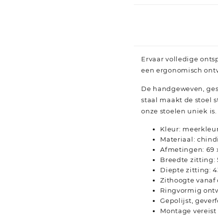
Ervaar volledige onts
een ergonomisch ontw
De handgeweven, gest
staal maakt de stoel s
onze stoelen uniek is.
Kleur: meerkleu
Materiaal: chind
Afmetingen: 69 x
Breedte zitting:
Diepte zitting: 
Zithoogte vanaf
Ringvormig ont
Gepolijst, gever
Montage vereist