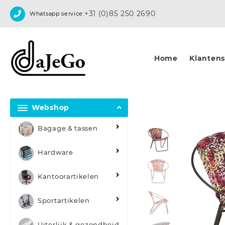
Skip
+31 (0)85 250 2690
Whatsapp service:
to
content
Home
Klantense
Webshop
Bagage & tassen
Hardware
Kantoorartikelen
Sportartikelen
Uiterlijk & gezondheid