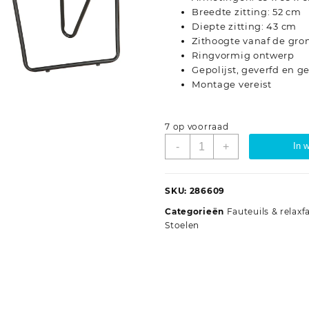
Breedte zitting: 52 cm
Diepte zitting: 43 cm
Zithoogte vanaf de gro
Ringvormig ontwerp
Gepolijst, geverfd en g
Montage vereist
7 op voorraad
Cirkelstoel
-
+
In 
chindi
stof
meerkleurig
SKU:
286609
aantal
Categorieën
Fauteuils & relaxf
Stoelen