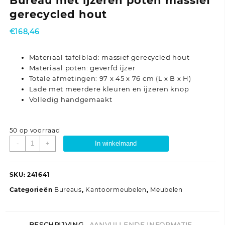
Bureau met ijzeren poten massief
gerecycled hout
€
168,46
Materiaal tafelblad: massief gerecycled hout
Materiaal poten: geverfd ijzer
Totale afmetingen: 97 x 45 x 76 cm (L x B x H)
Lade met meerdere kleuren en ijzeren knop
Volledig handgemaakt
50 op voorraad
Bureau
-
+
In winkelmand
met
ijzeren
poten
SKU:
241641
massief
Categorieën
Bureaus
,
Kantoormeubelen
,
Meubelen
gerecycled
hout
aantal
BESCHRIJVING
AANVULLENDE INFORMATIE