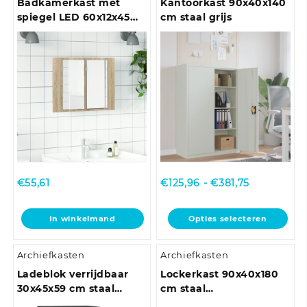
Badkamerkast met
Kantoorkast 90x40x140
spiegel LED 60x12x45
cm staal grijs
acryl sonoma
eikenkleurig
Prijsklasse:
€
55,61
€
125,96
-
€
381,75
€125,96
tot
Dit
In winkelmand
Opties selecteren
€381,75
product
heeft
Archiefkasten
Archiefkasten
meerdere
variaties.
Ladeblok verrijdbaar
Lockerkast 90x40x180
Deze
30x45x59 cm staal
cm staal
optie
antracietkleurig
antracietkleurig