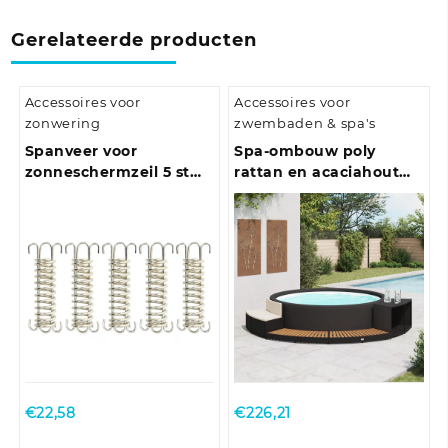
Gerelateerde producten
Accessoires voor
Accessoires voor
zonwering
zwembaden & spa's
Spanveer voor
Spa-ombouw poly
zonneschermzeil 5 st
rattan en acaciahout
roestvrij staal
zwart
€
22,58
€
226,21