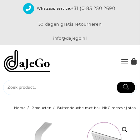
Skip
+31 (0)85 250 2690
Whatsapp service:
to
content
30 dagen gratis retourneren
info@dajego.nl
Home
Producten
Buitendouche met bak HKC roestvrij staal