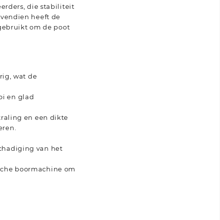
rders, die stabiliteit
ovendien heeft de
gebruikt om de poot
rig, wat de
oi en glad
traling en een dikte
eren.
chadiging van het
rische boormachine om