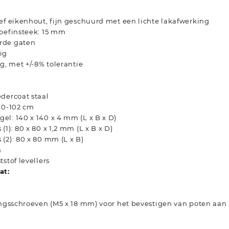
ef eikenhout, fijn geschuurd met een lichte lakafwerking
roefinsteek: 15 mm
rde gaten
ig
kg, met +/-8% tolerantie
dercoat staal
00-102 cm
l: 140 x 140 x 4 mm (L x B x D)
1): 80 x 80 x 1,2 mm (L x B x D)
(2): 80 x 80 mm (L x B)
n
stof levellers
at:
ingsschroeven (M5 x 18 mm) voor het bevestigen van poten aan 