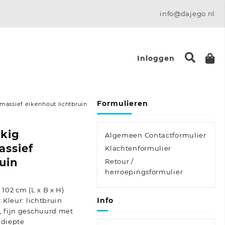
info@dajego.nl
Inloggen
Formulieren
massief eikenhout lichtbruin
ekig
Algemeen Contactformulier
assief
Klachtenformulier
uin
Retour /
herroepingsformulier
 102 cm (L x B x H)
Info
 Kleur: lichtbruin
, fijn geschuurd met
 diepte