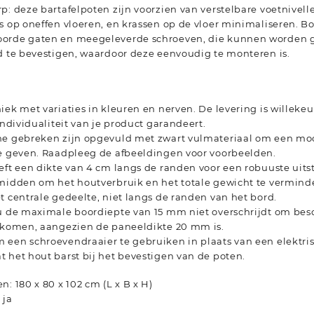
p: deze bartafelpoten zijn voorzien van verstelbare voetnivellee
s op oneffen vloeren, en krassen op de vloer minimaliseren. B
orde gaten en meegeleverde schroeven, die kunnen worden 
d te bevestigen, waardoor deze eenvoudig te monteren is.
iek met variaties in kleuren en nerven. De levering is willekeu
 individualiteit van je product garandeert.
ne gebreken zijn opgevuld met zwart vulmateriaal om een mo
te geven. Raadpleeg de afbeeldingen voor voorbeelden.
eft een dikte van 4 cm langs de randen voor een robuuste uits
 midden om het houtverbruik en het totale gewicht te vermind
t centrale gedeelte, niet langs de randen van het bord.
 u de maximale boordiepte van 15 mm niet overschrijdt om bes
orkomen, aangezien de paneeldikte 20 mm is.
 een schroevendraaier te gebruiken in plaats van een elekt
 het hout barst bij het bevestigen van de poten.
n: 180 x 80 x 102 cm (L x B x H)
 ja