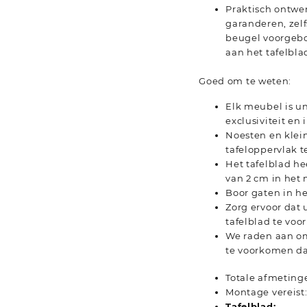
Praktisch ontwer
garanderen, zelf
beugel voorgebo
aan het tafelbla
Goed om te weten:
Elk meubel is un
exclusiviteit en
Noesten en klei
tafeloppervlak 
Het tafelblad he
van 2 cm in het
Boor gaten in he
Zorg ervoor dat
tafelblad te vo
We raden aan om
te voorkomen dat
Totale afmetinge
Montage vereist:
Tafelblad: