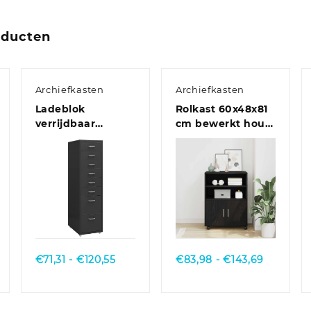
oducten
Archiefkasten
Archiefkasten
Ladeblok
Rolkast 60x48x81
verrijdbaar
cm bewerkt hout
28x41x109 cm
oud houtkleurig
metaal grijs
Quick View
Quick View
sklasse:
Prijsklasse:
Prijsklas
€
71,31
-
€
120,55
€
83,98
-
€
143,69
,09
€71,31
€83,98
tot
tot
3,70
€120,55
€143,69