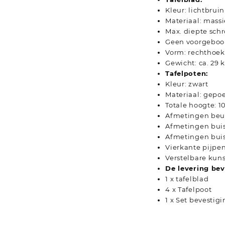
Kleur: lichtbruin
Materiaal: massi
Max. diepte sch
Geen voorgeboo
Vorm: rechthoek
Gewicht: ca. 29 
Tafelpoten:
Kleur: zwart
Materiaal: gepoe
Totale hoogte: 1
Afmetingen beuge
Afmetingen buis (
Afmetingen buis 
Vierkante pijpe
Verstelbare kunst
De levering bev
1 x tafelblad
4 x Tafelpoot
1 x Set bevestig