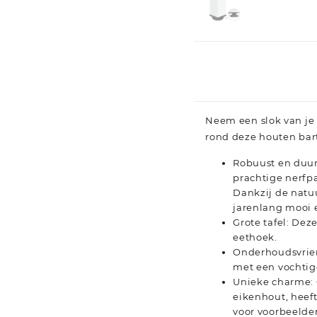
Neem een slok van je 
rond deze houten bart
Robuust en duur
prachtige nerfp
Dankzij de natu
jarenlang mooi 
Grote tafel: Dez
eethoek.
Onderhoudsvrien
met een vochtig
Unieke charme: 
eikenhout, heef
voor voorbeelden