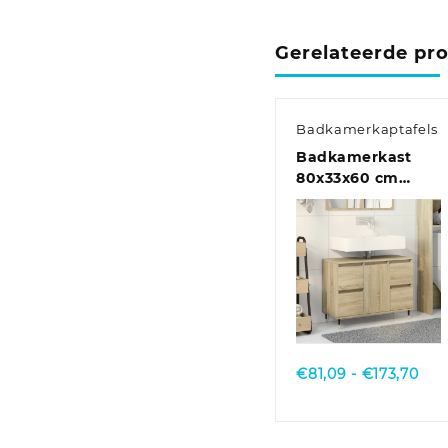
Gerelateerde pr
Badkamerkaptafels
Badkamerkast
80x33x60 cm
bewerkt hout
bruin eikenkleur
Quick View
Prij
€
81,09
-
€
173,70
€81
tot
€17