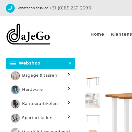
Skip
+31 (0)85 250 2690
Whatsapp service:
to
content
Home
Klantense
Webshop
Bagage & tassen
Hardware
Kantoorartikelen
Sportartikelen
Uiterlijk & gezondheid