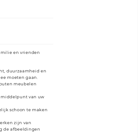
amilie en vrienden
cht, duurzaamheid en
 mee moeten gaan.
nhouten meubelen
et middelpunt van uw
elijk schoon te maken
erken zijn van
eg de afbeeldingen