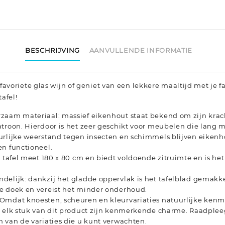
BESCHRIJVING
AANVULLENDE INFORMATIE
favoriete glas wijn of geniet van een lekkere maaltijd met je f
afel!
zaam materiaal: massief eikenhout staat bekend om zijn kra
atroon. Hierdoor is het zeer geschikt voor meubelen die lang
urlijke weerstand tegen insecten en schimmels blijven eike
en functioneel.
e tafel meet 180 x 80 cm en biedt voldoende zitruimte en is h
delijk: dankzij het gladde oppervlak is het tafelblad gemakk
e doek en vereist het minder onderhoud.
Omdat knoesten, scheuren en kleurvariaties natuurlijke kenm
t elk stuk van dit product zijn kenmerkende charme. Raadple
 van de variaties die u kunt verwachten.