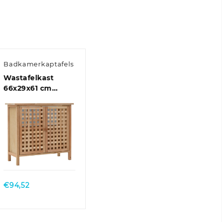
Badkamerkaptafels
Wastafelkast
66x29x61 cm
massief
walnotenhout
Quick View
se:
€
94,52