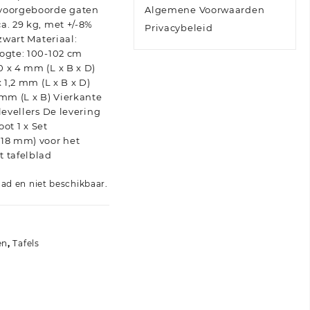
 voorgeboorde gaten
Algemene Voorwaarden
a. 29 kg, met +/-8%
Privacybeleid
 zwart Materiaal:
ogte: 100-102 cm
 x 4 mm (L x B x D)
 1,2 mm (L x B x D)
 mm (L x B) Vierkante
levellers De levering
oot 1 x Set
 18 mm) voor het
t tafelblad
aad en niet beschikbaar.
en
,
Tafels