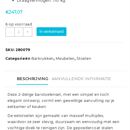
Draagvermogen: 110 kg
€
247,07
6 op voorraad
Barstoelen
In winkelmand
-
+
2
st
massief
SKU:
280079
multiplex
Categorieën
Barkrukken
,
Meubelen
,
Stoelen
staal
zwart
aantal
BESCHRIJVING
AANVULLENDE INFORMATIE
Deze 2-delige barstoelenset, met een simpel en toch
elegant ontwerp, vormt een geweldige aanvulling op je
eetkamer of keuken.
De eetstoelen zijn gemaakt van massief multiplex,
waardoor ze zeer stevig, duurzaam en eenvoudig met een
vochtige doek te reinigen zijn. De gepoedercoat stalen