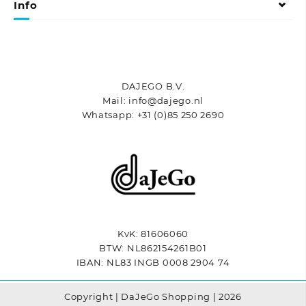
gekozen
Info
worden
op
de
productpagina
DAJEGO B.V.
Mail: info@dajego.nl
Whatsapp: +31 (0)85 250 2690
KvK: 81606060
BTW: NL862154261B01
IBAN: NL83 INGB 0008 2904 74
Copyright | DaJeGo Shopping | 2026