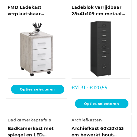
FMD Ladekast
Ladeblok verrijdbaar
verplaatsbaar
28x41x109 cm metaal
zandeikenkleurig en
grijs
hoogglans wit
Prijsklasse:
Dit
€
71,31
-
€
120,55
Opties selecteren
€71,31
product
tot
heeft
Dit
Opties selecteren
€120,55
meerdere
product
variaties.
heeft
Deze
Badkamerkaptafels
Archiefkasten
meerdere
optie
variaties.
Badkamerkast met
Archiefkast 60x32x153
kan
Deze
spiegel en LED
cm bewerkt hout