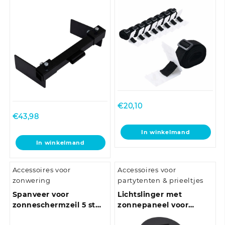
zwart
€
20,10
€
43,98
In winkelmand
In winkelmand
Accessoires voor
Accessoires voor
zonwering
partytenten & prieeltjes
Spanveer voor
Lichtslinger met
zonneschermzeil 5 st
zonnepaneel voor
roestvrij staal
prieel LED