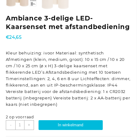
Ambiance 3-delige LED-
Kaarsenset met afstandbediening
€
24,65
Kleur behuizing: ivoor Materiaal: synthetisch
Afmetingen (klein, medium, groot): 10 x 15 cm / 10 x 20
cm / 10 x 25 cm (ø x H) 3-delige kaarsenset met
flikkerende LED’s Afstandsbediening met 10 toetsen
Timerinstellingen: 2, 4, 6 en 8 uur Lichteffecten: dimmer,
flikkerend, aan en uit IP-beschermingsklasse: IP44
Vereiste batterij voor de afstandsbediening: 1 x CR2032
batterij (inbegrepen) Vereiste batterij: 2 x AA-batterij per
kaars (niet inbegrepen)
2 op voorraad
Ambiance
-
+
In winkelmand
3-
delige