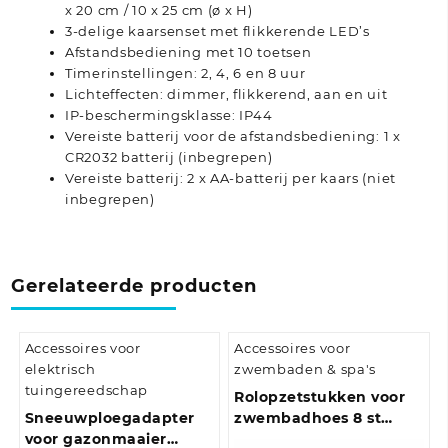
x 20 cm / 10 x 25 cm (ø x H)
3-delige kaarsenset met flikkerende LED’s
Afstandsbediening met 10 toetsen
Timerinstellingen: 2, 4, 6 en 8 uur
Lichteffecten: dimmer, flikkerend, aan en uit
IP-beschermingsklasse: IP44
Vereiste batterij voor de afstandsbediening: 1 x
CR2032 batterij (inbegrepen)
Vereiste batterij: 2 x AA-batterij per kaars (niet
inbegrepen)
Gerelateerde producten
Accessoires voor
Accessoires voor
elektrisch
zwembaden & spa's
tuingereedschap
Rolopzetstukken voor
Sneeuwploegadapter
zwembadhoes 8 st
voor gazonmaaier
universeel 1,8 m