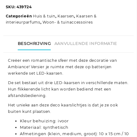
LED-
SKU:
439724
Kaarsenset
Categorieën
Huis & tuin
,
Kaarsen
,
Kaarsen &
met
interieurparfums
,
Woon- & tuinaccessoires
afstandbediening
aantal
BESCHRIJVING
AANVULLENDE INFORMATIE
Creëer een romantische sfeer met deze decoratie van
Ambiance! Versier je ruimte met deze op batterijen
werkende set LED-kaarsen.
De set bestaat uit drie LED-kaarsen in verschillende maten.
Hun flikkerende licht kan worden bediend met een
afstandsbediening.
Het unieke aan deze deco kaarslichtjes is dat je ze ook
buiten kunt plaatsen.
Kleur behuizing: ivoor
Materiaal: synthetisch
Afmetingen (klein, medium, groot): 10 x 15 cm / 10