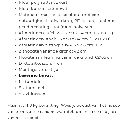
Kleur poly rattan: zwart
Kleur kussen: crèmewit
Materiaal: massief acaciahout met een
natuurlijke olieafwerking, PE-rattan, staal met
poedercoating, stof (100% polyester)
Afmetingen tafel: 200 x 90 x 74 cm (L x B x H)
Afmetingen stoel: 55 x 58 x 84 cm (B x D x H)
Afmetingen zitting: 39/44,5 x 46 cm (B x D)
Zithoogte vanaf de grond: 42 cm
Hoogte armleuning vanaf de grond: 62/65 cm
Dikte zitkussen: 4 cm
Montage vereist: ja
Levering bevat:
1 x tuintafel
8 x tuinstoel
8 x zitkussen
Maximaal 110 kg per zitting. Wees je bewust van het risisco
van open vuur en andere warmtebronnen in de nabijheid
van het product.