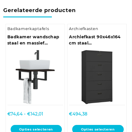
Gerelateerde producten
Badkamerkaptafels
Archiefkasten
Badkamer wandschap
Archiefkast 90x46x164
staal en massief
cm staal
eikenhout
antracietkleurig
Prijsklasse:
€
74,64
-
€
142,01
€
494,38
€74,64
tot
Dit
Dit
Opties selecteren
Opties selecteren