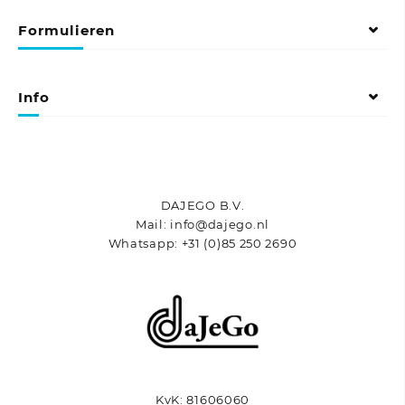
optie
Formulieren
kan
gekozen
worden
op
Info
de
productpagina
DAJEGO B.V.
Mail: info@dajego.nl
Whatsapp: +31 (0)85 250 2690
KvK: 81606060