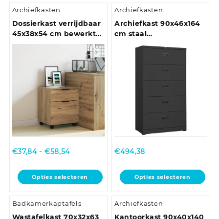
Archiefkasten
Archiefkasten
Dossierkast verrijdbaar
Archiefkast 90x46x164
45x38x54 cm bewerkt
cm staal
hout bruineiken
antracietkleurig
Prijsklasse:
€
37,84
-
€
58,54
€
494,38
€37,84
tot
Dit
Dit
Opties selecteren
Opties selecteren
€58,54
product
product
heeft
heeft
Badkamerkaptafels
Archiefkasten
meerdere
meerdere
variaties.
variaties.
Wastafelkast 70x32x63
Kantoorkast 90x40x140