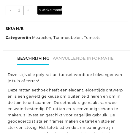
9-
In winkelmand
-
+
delige
Tuinset
met
SKU:
N/B
kussens
Categorieën
Meubelen
,
Tuinmeubelen
,
Tuinsets
poly
rattan
grijs
BESCHRIJVING
AANVULLENDE INFORMATIE
aantal
Deze stijlvolle poly rattan tuinset wordt de blikvanger van
je tuin of terras!
Deze rattan eethoek heeft een elegant, eigentijds ontwerp
en is een geweldige keuze om buiten te dineren en om in
de tuin te ontspannen. De eethoek is gemaakt van weer-
en waterbestendig PE-rattan en is eenvoudig schoon te
maken, slijtvast en geschikt voor dagelijks gebruik. De
gepoedercoat stalen frames maken de tafel en stoelen
sterk en stevig. Het tafelblad en de armleuningen zijn