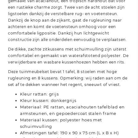
gemaakt van acaciahout, een tropisch hardhout dat voor
een rustieke charme zorgt. Twee van de acht stoelen zijn
ligstoelen dankzij de verstelbare rug- en voetensteun.
Dankzij de knop aan de zijkant, gaat de rugleuning naar
achteren en komt de voetensteun omhoog voor een
comfortabele ligpositie. Dankzij hun lichtgewicht
constructie zijn alle onderdelen eenvoudig te verplaatsen.
De dikke, zachte zitkussens met schuimvulling zijn uiterst
comfortabel en gemaakt van waterafstotend polyester. De
verwijderbare en wasbare kussenhoezen hebben een rits.
Deze tuinmeubelset bevat 1 tafel, 8 stoelen met hoge
rugleuning en 8 kussens. Opmerking: wij raden aan om de
set af te dekken wanneer het regent, sneeuwt of vriest.
Kleur rattan: grijs
Kleur kussen: donkergrijs
Materiaal: PE rattan, acaciahouten tafelblad en
armsteunen, en gepoedercoat stalen frame
Materiaal kussen: polyester hoes met
schuimvulling
Afmetingen tafel: 190 x 90 x 75 cm (L x B x H)