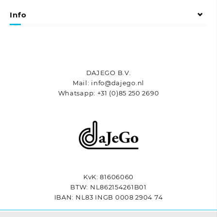
kan
gekozen
Info
worden
op
de
productpagina
DAJEGO B.V.
Mail: info@dajego.nl
Whatsapp: +31 (0)85 250 2690
KvK: 81606060
BTW: NL862154261B01
IBAN: NL83 INGB 0008 2904 74