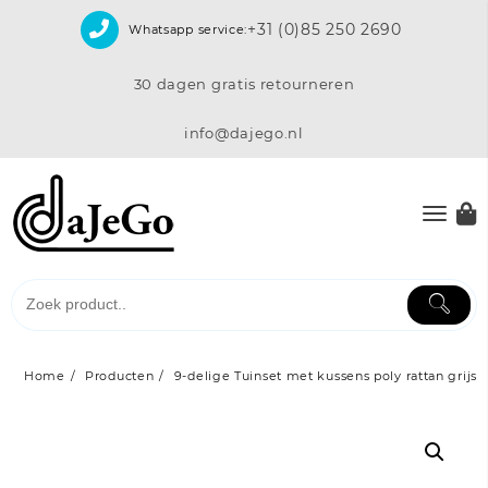
Skip
+31 (0)85 250 2690
Whatsapp service:
to
content
30 dagen gratis retourneren
info@dajego.nl
Home
Producten
9-delige Tuinset met kussens poly rattan grijs