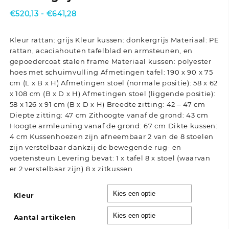
Prijsklasse:
€
520,13
-
€
641,28
€520,13
tot
Kleur rattan: grijs Kleur kussen: donkergrijs Materiaal: PE
€641,28
rattan, acaciahouten tafelblad en armsteunen, en
gepoedercoat stalen frame Materiaal kussen: polyester
hoes met schuimvulling Afmetingen tafel: 190 x 90 x 75
cm (L x B x H) Afmetingen stoel (normale positie): 58 x 62
x 108 cm (B x D x H) Afmetingen stoel (liggende positie):
58 x 126 x 91 cm (B x D x H) Breedte zitting: 42 – 47 cm
Diepte zitting: 47 cm Zithoogte vanaf de grond: 43 cm
Hoogte armleuning vanaf de grond: 67 cm Dikte kussen:
4 cm Kussenhoezen zijn afneembaar 2 van de 8 stoelen
zijn verstelbaar dankzij de bewegende rug- en
voetensteun Levering bevat: 1 x tafel 8 x stoel (waarvan
er 2 verstelbaar zijn) 8 x zitkussen
Kleur
Aantal artikelen