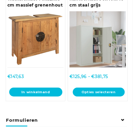
Deze
Deze
cm massief grenenhout
cm staal grijs
optie
optie
kan
kan
gekozen
gekozen
worden
worden
op
op
de
de
productpagina
productpagina
Prijsklasse:
€
147,63
€
125,96
-
€
381,75
€125,96
tot
Dit
In winkelmand
Opties selecteren
€381,75
product
heeft
meerdere
variaties.
Formulieren
Deze
optie