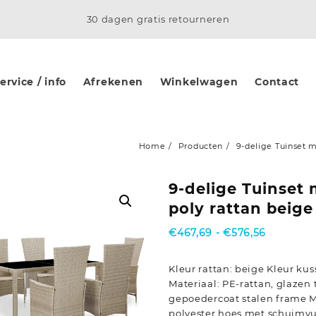
30 dagen gratis retourneren
rvice / info
Afrekenen
Winkelwagen
Contact
Home
Producten
9-delige Tuinset m
9-delige Tuinset
poly rattan beige
Prijsklass
€
467,69
-
€
576,56
€467,69
tot
Kleur rattan: beige Kleur ku
€576,56
Materiaal: PE-rattan, glazen 
gepoedercoat stalen frame M
polyester hoes met schuimv