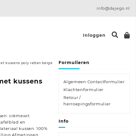
info@dajego.nl
Inloggen
Formulieren
et kussens poly rattan beige
 met kussens
Algemeen Contactformulier
Klachtenformulier
Retour /
e:
herroepingsformulier
ssen: crèmewit
Info
tafelblad en
ateriaal kussen: 100%
ulling Afmetingen