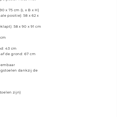
90 x 75 cm (L x B x H)
le positie): 58 x 62 x
klapt): 58 x 90 x 91 cm
7 cm
nd: 43 cm
af de grond: 67 cm
neembaar
ligstoelen dankzij de
toelen zijn)