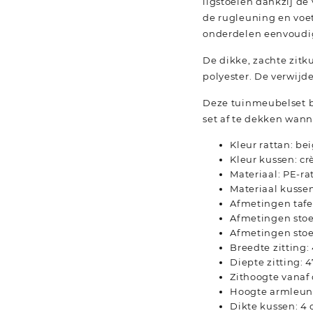
ligstoelen dankzij de
de rugleuning en voet
onderdelen eenvoudig
De dikke, zachte zitk
polyester. De verwij
Deze tuinmeubelset be
set af te dekken wanne
Kleur rattan: be
Kleur kussen: c
Materiaal: PE-ra
Materiaal kusse
Afmetingen tafel
Afmetingen stoel
Afmetingen stoel 
Breedte zitting:
Diepte zitting: 
Zithoogte vanaf
Hoogte armleuni
Dikte kussen: 4