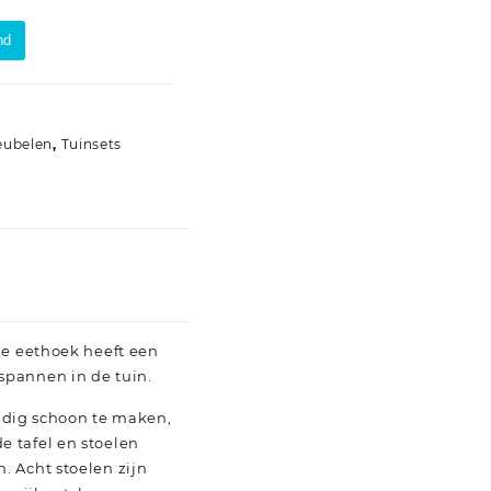
nd
eubelen
,
Tuinsets
eze eethoek heeft een
tspannen in de tuin.
udig schoon te maken,
e tafel en stoelen
. Acht stoelen zijn