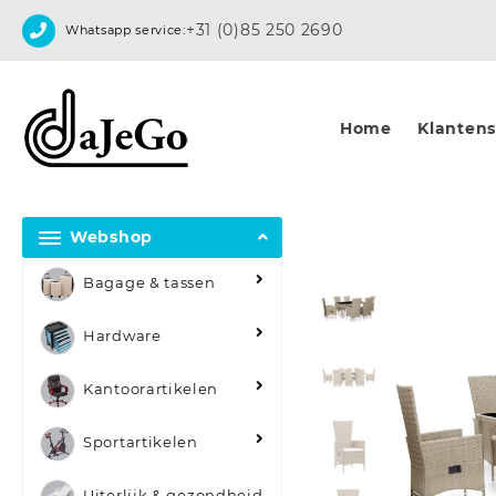
Skip
+31 (0)85 250 2690
Whatsapp service:
to
content
Home
Klantense
Webshop
Bagage & tassen
Hardware
Kantoorartikelen
Sportartikelen
Uiterlijk & gezondheid