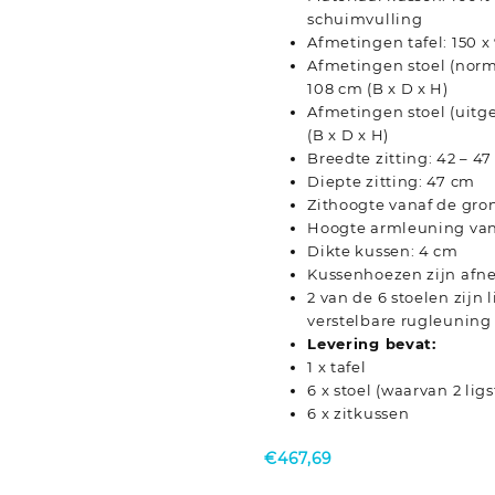
schuimvulling
Afmetingen tafel: 150 x 
Afmetingen stoel (norma
108 cm (B x D x H)
Afmetingen stoel (uitge
(B x D x H)
Breedte zitting: 42 – 4
Diepte zitting: 47 cm
Zithoogte vanaf de gro
Hoogte armleuning van
Dikte kussen: 4 cm
Kussenhoezen zijn af
2 van de 6 stoelen zijn 
verstelbare rugleuning
Levering bevat:
1 x tafel
6 x stoel (waarvan 2 ligs
6 x zitkussen
€
467,69