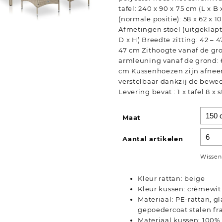
tafel: 240 x 90 x 75 cm (L x B
(normale positie): 58 x 62 x 1
Afmetingen stoel (uitgeklapt)
D x H) Breedte zitting: 42 – 
47 cm Zithoogte vanaf de gr
armleuning vanaf de grond: 
cm Kussenhoezen zijn afnee
verstelbaar dankzij de bewe
Levering bevat : 1 x tafel 8 x 
Maat
Aantal artikelen
Wissen
Kleur rattan: beige
Kleur kussen: crèmewit
Materiaal: PE-rattan, g
gepoedercoat stalen f
Materiaal kussen: 100%