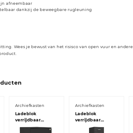
ijn afneembaar
rstelbaar dankzij de beweegbare rugleuning
itting. Wees je bewust van het risisco van open vuur en ande
product.
oducten
Archiefkasten
Archiefkasten
Ladeblok
Ladeblok
verrijdbaar
verrijdbaar
39x45x67 cm staal
28x41x109 cm
antracietkleurig
metaal grijs