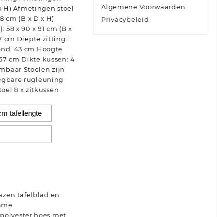
Algemene Voorwaarden
 x H) Afmetingen stoel
08 cm (B x D x H)
Privacybeleid
: 58 x 90 x 91 cm (B x
47 cm Diepte zitting:
ond: 43 cm Hoogte
67 cm Dikte kussen: 4
mbaar Stoelen zijn
egbare rugleuning
stoel 8 x zitkussen
lazen tafelblad en
rame
 polyester hoes met