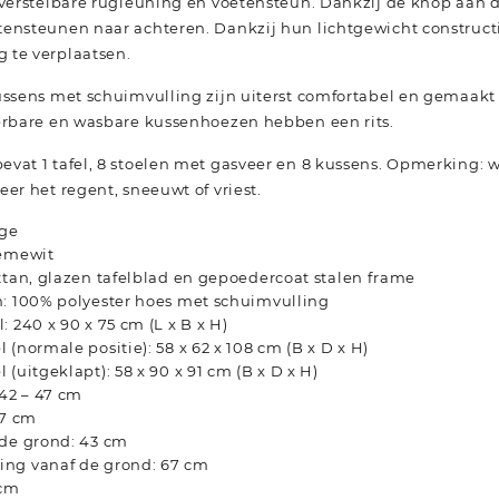
 verstelbare rugleuning en voetensteun. Dankzij de knop aan 
ensteunen naar achteren. Dankzij hun lichtgewicht constructie
 te verplaatsen.
ussens met schuimvulling zijn uiterst comfortabel en gemaakt
derbare en wasbare kussenhoezen hebben een rits.
vat 1 tafel, 8 stoelen met gasveer en 8 kussens. Opmerking: 
er het regent, sneeuwt of vriest.
ige
rèmewit
ttan, glazen tafelblad en gepoedercoat stalen frame
n: 100% polyester hoes met schuimvulling
: 240 x 90 x 75 cm (L x B x H)
 (normale positie): 58 x 62 x 108 cm (B x D x H)
(uitgeklapt): 58 x 90 x 91 cm (B x D x H)
 42 – 47 cm
47 cm
 de grond: 43 cm
ng vanaf de grond: 67 cm
 cm