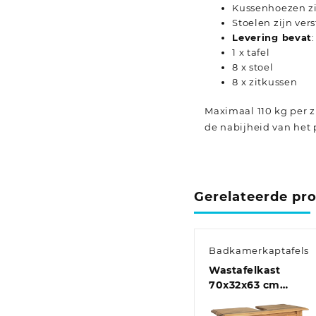
Kussenhoezen z
Stoelen zijn ve
Levering bevat
:
1 x tafel
8 x stoel
8 x zitkussen
Maximaal 110 kg per z
de nabijheid van het 
Gerelateerde pr
Badkamerkaptafels
Wastafelkast
70x32x63 cm
massief
grenenhout