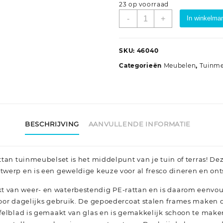
23 op voorraad
9-
-
+
In winkelma
delige
Tuinset
met
SKU:
46040
kussens
Categorieën
Meubelen
,
Tuinm
poly
rattan
beige
aantal
BESCHRIJVING
AANVULLENDE INFORMATIE
attan tuinmeubelset is het middelpunt van je tuin of terras! D
ntwerp en is een geweldige keuze voor al fresco dineren en on
t van weer- en waterbestendig PE-rattan en is daarom eenvo
 voor dagelijks gebruik. De gepoedercoat stalen frames maken d
tafelblad is gemaakt van glas en is gemakkelijk schoon te maken