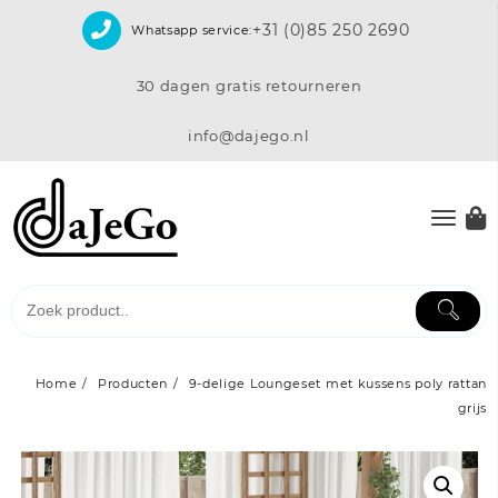
Skip
+31 (0)85 250 2690
Whatsapp service:
to
content
30 dagen gratis retourneren
info@dajego.nl
Home
Producten
9-delige Loungeset met kussens poly rattan
grijs