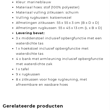
Kleur: marineblauw
Materiaal hoes: stof (100% polyester)
Materiaal vulling zitkussen: schuim
Vulling rugkussen: katoenvezel
Afmetingen zitkussen: 55 x 55 x 3 cm (B x D x D)
Afmetingen rugkussen: 55 x 45 x 13 cm (L x B x D)
Levering bevat:
3 x middenstoel inclusief opbergfunctie met een
waterdichte tas
1 x hoekstoel inclusief opbergfunctie met
waterdichte tas
4 x bank met armleuning inclusief opbergfunctie
met waterdichte zak
1 x tafel
9 x rugkussen
8 x zitkussen voor hoge rugleuning, met
afneembare en wasbare hoes
Gerelateerde producten