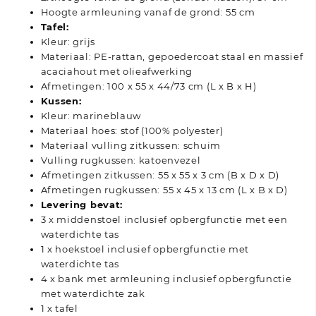
Hoogte armleuning vanaf de grond: 55 cm
Tafel:
Kleur: grijs
Materiaal: PE-rattan, gepoedercoat staal en massief
acaciahout met olieafwerking
Afmetingen: 100 x 55 x 44/73 cm (L x B x H)
Kussen:
Kleur: marineblauw
Materiaal hoes: stof (100% polyester)
Materiaal vulling zitkussen: schuim
Vulling rugkussen: katoenvezel
Afmetingen zitkussen: 55 x 55 x 3 cm (B x D x D)
Afmetingen rugkussen: 55 x 45 x 13 cm (L x B x D)
Levering bevat:
3 x middenstoel inclusief opbergfunctie met een
waterdichte tas
1 x hoekstoel inclusief opbergfunctie met
waterdichte tas
4 x bank met armleuning inclusief opbergfunctie
met waterdichte zak
1 x tafel