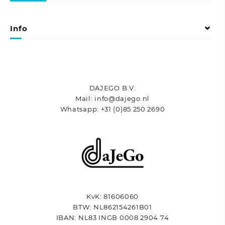
optie
optie
kan
kan
gekozen
gekozen
Info
worden
worden
op
op
de
de
productpagina
productpagina
DAJEGO B.V.
Mail: info@dajego.nl
Whatsapp: +31 (0)85 250 2690
KvK: 81606060
BTW: NL862154261B01
IBAN: NL83 INGB 0008 2904 74