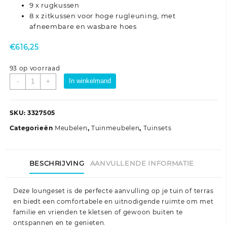
9 x rugkussen
8 x zitkussen voor hoge rugleuning, met
afneembare en wasbare hoes
€
616,25
93 op voorraad
9-
In winkelmand
-
+
delige
Loungeset
met
SKU:
3327505
kussens
Categorieën
Meubelen
,
Tuinmeubelen
,
Tuinsets
poly
rattan
grijs
BESCHRIJVING
AANVULLENDE INFORMATIE
aantal
Deze loungeset is de perfecte aanvulling op je tuin of terras
en biedt een comfortabele en uitnodigende ruimte om met
familie en vrienden te kletsen of gewoon buiten te
ontspannen en te genieten.