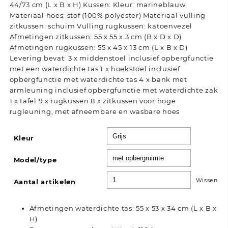
44/73 cm (L x B x H) Kussen: Kleur: marineblauw
Materiaal hoes: stof (100% polyester) Materiaal vulling
zitkussen: schuim Vulling rugkussen: katoenvezel
Afmetingen zitkussen: 55 x 55 x 3 cm (B x D x D)
Afmetingen rugkussen: 55 x 45 x 13 cm (L x B x D)
Levering bevat: 3 x middenstoel inclusief opbergfunctie
met een waterdichte tas 1 x hoekstoel inclusief
opbergfunctie met waterdichte tas 4 x bank met
armleuning inclusief opbergfunctie met waterdichte zak
1 x tafel 9 x rugkussen 8 x zitkussen voor hoge
rugleuning, met afneembare en wasbare hoes
Kleur
Model/type
Wissen
Aantal artikelen
Afmetingen waterdichte tas: 55 x 53 x 34 cm (L x B x
H)