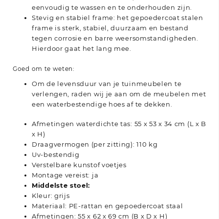
eenvoudig te wassen en te onderhouden zijn.
Stevig en stabiel frame: het gepoedercoat stalen
frame is sterk, stabiel, duurzaam en bestand
tegen corrosie en barre weersomstandigheden.
Hierdoor gaat het lang mee.
Goed om te weten:
Om de levensduur van je tuinmeubelen te
verlengen, raden wij je aan om de meubelen met
een waterbestendige hoes af te dekken.
Afmetingen waterdichte tas: 55 x 53 x 34 cm (L x B
x H)
Draagvermogen (per zitting): 110 kg
Uv-bestendig
Verstelbare kunstof voetjes
Montage vereist: ja
Middelste stoel:
Kleur: grijs
Materiaal: PE-rattan en gepoedercoat staal
Afmetingen: 55 x 62 x 69 cm (B x D x H)