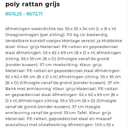
poly rattan grijs
Prijsklasse:
€
616,25
-
€
672,71
€616,25
tot
Afmetingen waterdichte tas: 55 x 53 x 34 cm (L x B x H)
€672,71
Draagvermogen (per zitting): 110 kg Uv-bestendig
Verstelbare kunstof voetjes Montage vereist: ja Middelste
stoel: Kleur: grijs Materiaal: PE-rattan en gepoedercoat
staal Afmetingen: 55 x 62 x 69 cm (B x D x H) Afmetingen
zitting: 55 x 55 cm (B x D) Zithoogte vanaf de grond
(zonder kussen): 37 cm Hoekzitting: Kleur: grijs
Materiaal: PE-rattan en gepoedercoat staal Afmetingen:
62 x 62 x 69 cm (B x D x H) Afmetingen zitting: 55 x 55 cm
(B x D) Zithoogte vanaf de grond (zonder kussen): 37 cm
Bank met armleuning: Kleur: grijs Materiaal: PE-rattan
en gepoedercoat staal Afmetingen: 62 x 62 x 69 cm (B x
D x H) Afmetingen zitting: 55 x 55 cm (B x D) Zithoogte
vanaf de grond (zonder kussen): 37 cm Hoogte
armleuning vanaf de grond: 55 cm Tafel: Kleur: grijs
Materiaal: PE-rattan, gepoedercoat staal en massief
acaciahout met olieafwerking Afmetingen: 100 x 55 x