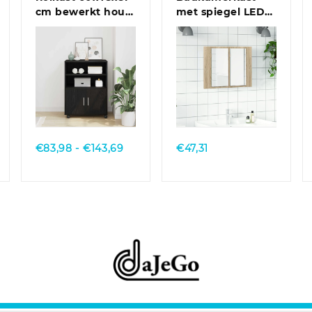
cm bewerkt hout
met spiegel LED
oud houtkleurig
60x12x45 acryl
sonoma
eikenkleurig
Quick View
Quick View
Prijsklasse:
€
83,98
-
€
143,69
€
47,31
€83,98
tot
€143,69