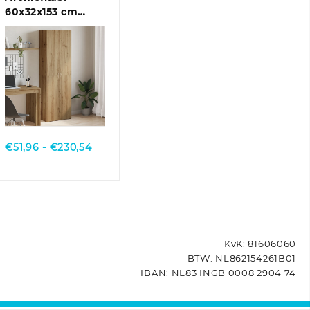
60x32x153 cm
bewerkt hout
gerookt
eikenkleurig
Quick View
Prijsklasse:
€
51,96
-
€
230,54
€51,96
tot
€230,54
KvK: 81606060
BTW: NL862154261B01
IBAN: NL83 INGB 0008 2904 74