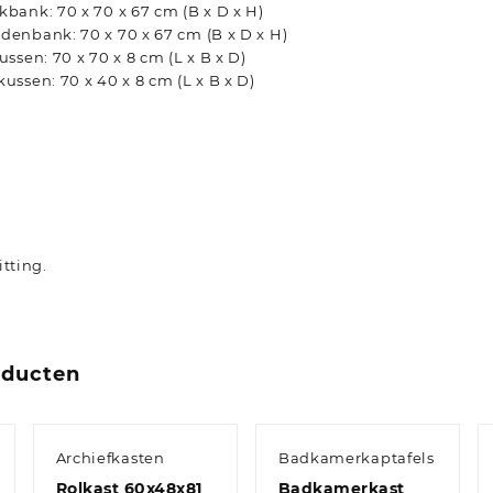
bank: 70 x 70 x 67 cm (B x D x H)
enbank: 70 x 70 x 67 cm (B x D x H)
ssen: 70 x 70 x 8 cm (L x B x D)
ssen: 70 x 40 x 8 cm (L x B x D)
tting.
oducten
Archiefkasten
Badkamerkaptafels
Rolkast 60x48x81
Badkamerkast