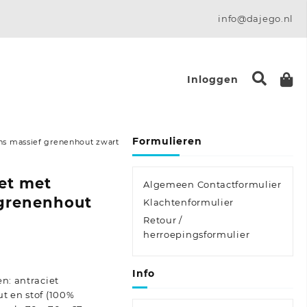
info@dajego.nl
Inloggen
Formulieren
ns massief grenenhout zwart
et met
Algemeen Contactformulier
 grenenhout
Klachtenformulier
Retour /
herroepingsformulier
e:
Info
n: antraciet
t en stof (100%