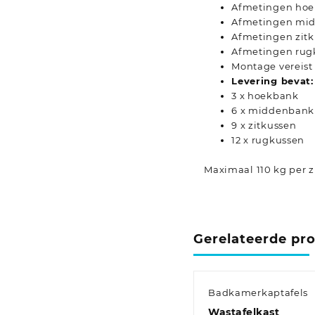
Afmetingen hoek
Afmetingen midd
Afmetingen zitku
Afmetingen rugku
Montage vereist
Levering bevat:
3 x hoekbank
6 x middenbank
9 x zitkussen
12 x rugkussen
Maximaal 110 kg per zi
Gerelateerde pr
Badkamerkaptafels
Wastafelkast