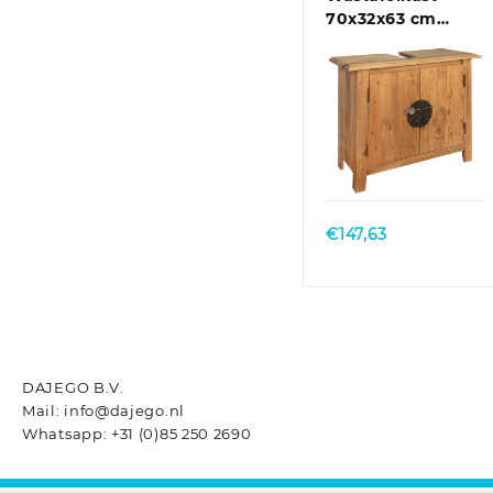
70x32x63 cm
massief
grenenhout
Quick View
€
147,63
DAJEGO B.V.
Mail: info@dajego.nl
Whatsapp: +31 (0)85 250 2690