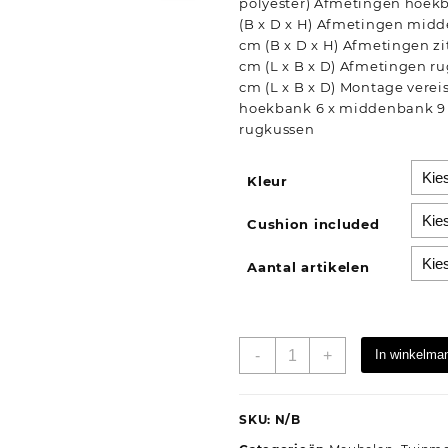
polyester) Afmetingen hoekb
(B x D x H) Afmetingen midd
cm (B x D x H) Afmetingen zi
cm (L x B x D) Afmetingen ru
cm (L x B x D) Montage vereis
hoekbank 6 x middenbank 9 x
rugkussen
Kleur
Cushion included
Aantal artikelen
9-
-
+
In winkelma
delige
Loungeset
met
SKU:
N/B
kussens