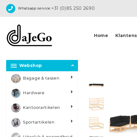
Skip
+31 (0)85 250 2690
Whatsapp service:
to
content
Home
Klantense
Webshop
Bagage & tassen
Hardware
Kantoorartikelen
Sportartikelen
Uiterlijk & gezondheid