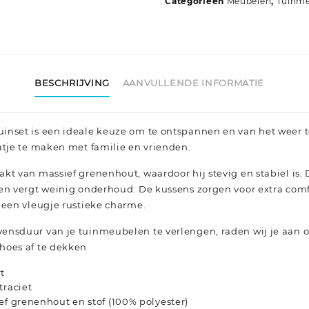
Categorieën
Meubelen
,
Tuinm
massief
grenenhout
zwart
aantal
BESCHRIJVING
AANVULLENDE INFORMATIE
inset is een ideale keuze om te ontspannen en van het weer t
atje te maken met familie en vrienden.
kt van massief grenenhout, waardoor hij stevig en stabiel is. 
 en vergt weinig onderhoud. De kussens zorgen voor extra com
 een vleugje rustieke charme.
ensduur van je tuinmeubelen te verlengen, raden wij je aa
hoes af te dekken
t
traciet
ef grenenhout en stof (100% polyester)