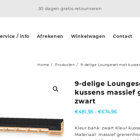
30 dagen gratis retourneren
rvice / info
Afrekenen
Winkelwagen
Contact
Home
Producten
9-delige Loungeset met kusse
9-delige Lounges
kussens massief
zwart
Prijsklass
€
481,38
-
€
674,96
€481,38
tot
Kleur bank: zwart Kleur kusse
€674,96
Materiaal: massief grenenhou