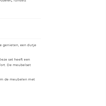
eubelen
,
Tuinsets
e genieten, een dutje
Deze set heeft een
fort. De meubelset
n om de meubelen met