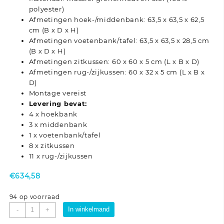
polyester)
Afmetingen hoek-/middenbank: 63,5 x 63,5 x 62,5
cm (B x D x H)
Afmetingen voetenbank/tafel: 63,5 x 63,5 x 28,5 cm
(B x D x H)
Afmetingen zitkussen: 60 x 60 x 5 cm (L x B x D)
Afmetingen rug-/zijkussen: 60 x 32 x 5 cm (L x B x
D)
Montage vereist
Levering bevat:
4 x hoekbank
3 x middenbank
1 x voetenbank/tafel
8 x zitkussen
11 x rug-/zijkussen
€
634,58
94 op voorraad
8-
In winkelmand
-
+
delige