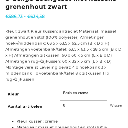
grenenhout zwart
Prijsklasse:
€
586,73
-
€
634,58
€586,73
tot
Kleur: zwart Kleur kussen: antraciet Materiaal: massief
€634,58
grenenhout en stof (100% polyester) Afmetingen
hoek-/middenbank: 63,5 x 63,5 x 62,5 cm (B x D x H)
Afmetingen voetenbank/tafel: 63,5 x 63,5 x 28,5 cm (B x D
x H) Afmetingen zitkussen: 60 x 60 x 5 cm (L x B x D)
Afmetingen rug-/zijkussen: 60 x 32 x 5 cm (L x B x D)
Montage vereist Levering bevat: 4 x hoekbank 3 x
middenbank 1 x voetenbank/tafel 8 x zitkussen 11 x
rug-/zijkussen
Kleur
Wissen
Aantal artikelen
Kleur kussen: crème
Materiaal: massief grenenhout en stof (100%