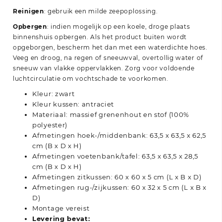
Reinigen
: gebruik een milde zeepoplossing.
Opbergen
: indien mogelijk op een koele, droge plaats
binnenshuis opbergen. Als het product buiten wordt
opgeborgen, bescherm het dan met een waterdichte hoes.
Veeg en droog, na regen of sneeuwval, overtollig water of
sneeuw van vlakke oppervlakken. Zorg voor voldoende
luchtcirculatie om vochtschade te voorkomen.
Kleur: zwart
Kleur kussen: antraciet
Materiaal: massief grenenhout en stof (100%
polyester)
Afmetingen hoek-/middenbank: 63,5 x 63,5 x 62,5
cm (B x D x H)
Afmetingen voetenbank/tafel: 63,5 x 63,5 x 28,5
cm (B x D x H)
Afmetingen zitkussen: 60 x 60 x 5 cm (L x B x D)
Afmetingen rug-/zijkussen: 60 x 32 x 5 cm (L x B x
D)
Montage vereist
Levering bevat: