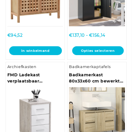
Prijsklasse:
€
94,52
€
137,10
-
€
156,14
€137,10
tot
Dit
In winkelmand
Opties selecteren
€156,14
product
heeft
Archiefkasten
Badkamerkaptafels
meerdere
variaties.
FMD Ladekast
Badkamerkast
Deze
verplaatsbaar
80x33x60 cm bewerkt
optie
zandeikenkleurig en
hout bruin eikenkleur
kan
hoogglans wit
gekozen
worden
op
de
productpagina