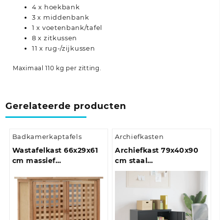
4 x hoekbank
3 x middenbank
1 x voetenbank/tafel
8 x zitkussen
11 x rug-/zijkussen
Maximaal 110 kg per zitting.
Gerelateerde producten
Badkamerkaptafels
Archiefkasten
Wastafelkast 66x29x61
Archiefkast 79x40x90
cm massief
cm staal
walnotenhout
antracietkleurig