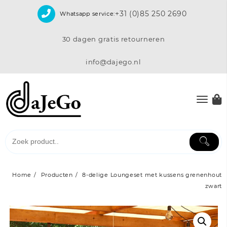
Skip
+31 (0)85 250 2690
Whatsapp service:
to
content
30 dagen gratis retourneren
info@dajego.nl
Home
Producten
8-delige Loungeset met kussens grenenhout
zwart