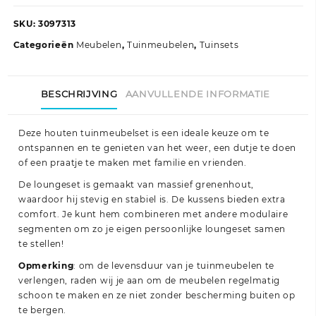
Loungeset
met
SKU:
3097313
kussens
Categorieën
Meubelen
,
Tuinmeubelen
,
Tuinsets
grenenhout
zwart
aantal
BESCHRIJVING
AANVULLENDE INFORMATIE
Deze houten tuinmeubelset is een ideale keuze om te
ontspannen en te genieten van het weer, een dutje te doen
of een praatje te maken met familie en vrienden.
De loungeset is gemaakt van massief grenenhout,
waardoor hij stevig en stabiel is. De kussens bieden extra
comfort. Je kunt hem combineren met andere modulaire
segmenten om zo je eigen persoonlijke loungeset samen
te stellen!
Opmerking
: om de levensduur van je tuinmeubelen te
verlengen, raden wij je aan om de meubelen regelmatig
schoon te maken en ze niet zonder bescherming buiten op
te bergen.