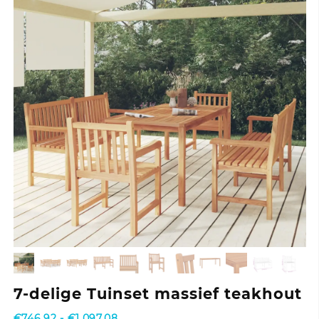
7-delige Tuinset massief teakhout
Prijsklasse:
€
746,92
-
€
1.097,08