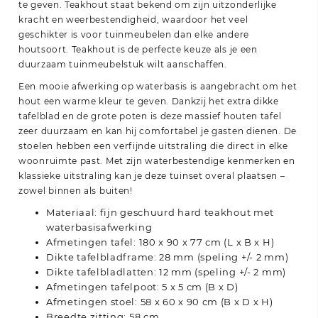
te geven. Teakhout staat bekend om zijn uitzonderlijke
kracht en weerbestendigheid, waardoor het veel
geschikter is voor tuinmeubelen dan elke andere
houtsoort. Teakhout is de perfecte keuze als je een
duurzaam tuinmeubelstuk wilt aanschaffen.
Een mooie afwerking op waterbasis is aangebracht om het
hout een warme kleur te geven. Dankzij het extra dikke
tafelblad en de grote poten is deze massief houten tafel
zeer duurzaam en kan hij comfortabel je gasten dienen. De
stoelen hebben een verfijnde uitstraling die direct in elke
woonruimte past. Met zijn waterbestendige kenmerken en
klassieke uitstraling kan je deze tuinset overal plaatsen –
zowel binnen als buiten!
Materiaal: fijn geschuurd hard teakhout met
waterbasisafwerking
Afmetingen tafel: 180 x 90 x 77 cm (L x B x H)
Dikte tafelbladframe: 28 mm (speling +/- 2 mm)
Dikte tafelbladlatten: 12 mm (speling +/- 2 mm)
Afmetingen tafelpoot: 5 x 5 cm (B x D)
Afmetingen stoel: 58 x 60 x 90 cm (B x D x H)
Breedte zitting: 58 cm