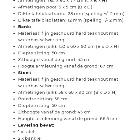
Afmetingen: 180 x 90 x 77 cm (L x B x H)
Afmetingen poot: 5 x 5 cm (B x D)
Dikte tafelbladframe: 28 mm (speling +/- 2 mm)
Dikte tafelbladlatten: 12 mm (speling +/- 2 mm)
Bank:
Materiaal: fijn geschuurd hard teakhout met
waterbasisafwerking
Afmetingen (elk): 150 x 60 x 90 cm (B x D x H)
Diepte zitting: 50 cm
Zithoogte vanaf de grond: 45 cm
Hoogte armleuning vanaf de grond: 67 cm
Stoel:
Materiaal: fijn geschuurd hard teakhout met
waterbasisafwerking
Afmetingen (elk): 58 x 60 x 90 cm (B x D x H)
Breedte zitting: 58 cm
Diepte zitting: 50 cm
Zithoogte vanaf de grond: 45 cm
Hoogte armleuning vanaf de grond: 66,5 cm
Levering bevat:
1 x tafel
2 x bankje