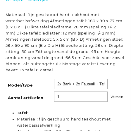
€746,92
tot
Materiaal: fijn geschuurd hard teakhout met
€1.097,08
waterbasisafwerking Afmetingen tafel: 180 x 90 x 77 cm
(L x B x H) Dikte tafelbladframe: 28 mm (speling +/- 2
mm) Dikte tafelbladlatten: 12 mm (speling +/- 2 mm)
Afmetingen tafelpoot: 5 x 5 cm (B x D) Afmetingen stoel:
58 x 60 x 90 cm (B x D x H) Breedte zitting: 58 cm Diepte
zitting: 50 cm Zithoogte vanaf de grond: 45 cm Hoogte
armleuning vanaf de grond: 66,5 cm Geschikt voor zowel
binnen- als buitengebruik Montage vereist Levering
bevat: 1 x tafel 6 x stoel
Model/type
Wissen
Aantal artikelen
Tafel:
Materiaal: fijn geschuurd hard teakhout met
waterbasisafwerking