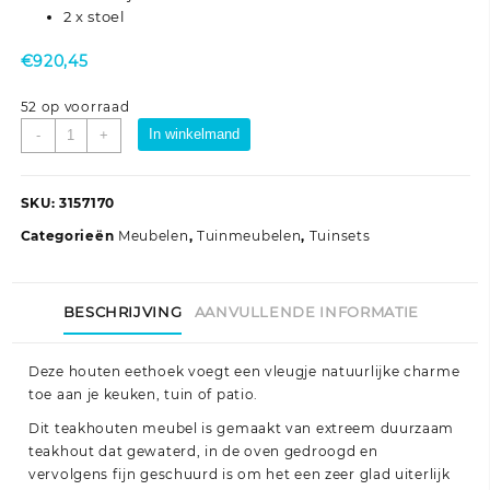
2 x stoel
€
920,45
52 op voorraad
7-
In winkelmand
-
+
delige
Tuinset
massief
SKU:
3157170
teakhout
Categorieën
Meubelen
,
Tuinmeubelen
,
Tuinsets
aantal
BESCHRIJVING
AANVULLENDE INFORMATIE
Deze houten eethoek voegt een vleugje natuurlijke charme
toe aan je keuken, tuin of patio.
Dit teakhouten meubel is gemaakt van extreem duurzaam
teakhout dat gewaterd, in de oven gedroogd en
vervolgens fijn geschuurd is om het een zeer glad uiterlijk