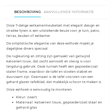
staal
zwart
BESCHRIJVING
AANVULLENDE INFORMATIE
aantal
Onze 7-delige eetkamermeubelset met elegant design en
strakke lijnen is een uitstekende keuze voor je tuin, patio,
terras, keuken of eetkamer.
De simplistische elegantie van deze eethoek maakt je
dagelijkse diners speciaal.
De rugleuning en zitting zijn gemaakt van getwijnd
katoenen touw, dat zacht aanvoelt en stevig is voor
langdurig gebruik. Deze tuinset heeft een gepoedercoat
stalen frame, waardoor de tafel en stoelen stabiel en
duurzaam zijn. Daarnaast is de tafel voorzien van een
gehard glazen tafelblad, dat makkelijk schoon te maken is.
Onze eethoek is eenvoudig te monteren.
Kleur: zwart
Materiaal: katoenen touw, gepoedercoat staal en
gehard glas