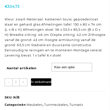
€
304,73
Kleur: zwart Materiaal: katoenen touw, gepoedercoat
staal en gehard glas Afmetingen tafel: 150 x 80 x 74 cm
(L x B x H) Afmetingen stoel: 56 x 53,5 x 85,5 cm (B x D x
H) Breedte zitting: 46 cm Diepte zitting: 42 cm Zithoogte
vanaf de grond: 43 cm Hoogte armleuning vanaf de
grond: 63,5 cm Stabiele en duurzame constructie
Eenvoudig te reinigen en te monteren Montage vereist
Levering bevat: 1 x tafel 6 x stoel
Aantal artikelen
7-
In winkelmand
-
+
delige
Tuinset
katoenen
SKU:
N/B
touw
Categorieën
Meubelen
,
Tuinmeubelen
,
Tuinsets
en