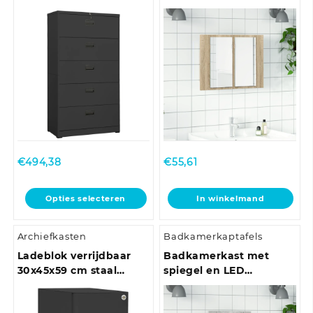
antracietkleurig
acryl sonoma
eikenkleurig
€
494,38
€
55,61
Dit
Opties selecteren
In winkelmand
product
heeft
Archiefkasten
Badkamerkaptafels
meerdere
variaties.
Ladeblok verrijdbaar
Badkamerkast met
Deze
30x45x59 cm staal
spiegel en LED
optie
antracietkleurig
40x12x45 cm acryl
kan
betongrijs
gekozen