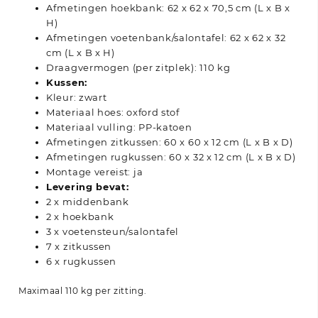
Afmetingen hoekbank: 62 x 62 x 70,5 cm (L x B x
H)
Afmetingen voetenbank/salontafel: 62 x 62 x 32
cm (L x B x H)
Draagvermogen (per zitplek): 110 kg
Kussen:
Kleur: zwart
Materiaal hoes: oxford stof
Materiaal vulling: PP-katoen
Afmetingen zitkussen: 60 x 60 x 12 cm (L x B x D)
Afmetingen rugkussen: 60 x 32 x 12 cm (L x B x D)
Montage vereist: ja
Levering bevat:
2 x middenbank
2 x hoekbank
3 x voetensteun/salontafel
7 x zitkussen
6 x rugkussen
Maximaal 110 kg per zitting.