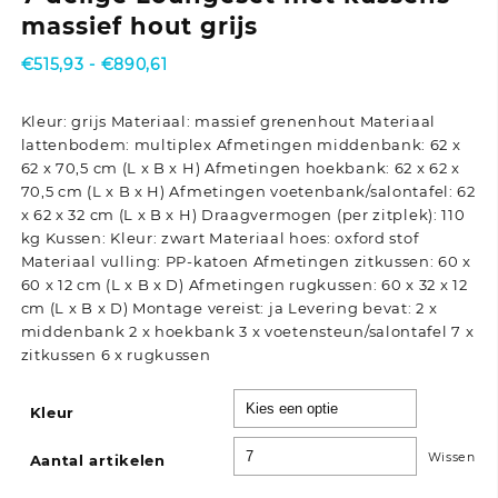
massief hout grijs
Prijsklasse:
€
515,93
-
€
890,61
€515,93
tot
Kleur: grijs Materiaal: massief grenenhout Materiaal
€890,61
lattenbodem: multiplex Afmetingen middenbank: 62 x
62 x 70,5 cm (L x B x H) Afmetingen hoekbank: 62 x 62 x
70,5 cm (L x B x H) Afmetingen voetenbank/salontafel: 62
x 62 x 32 cm (L x B x H) Draagvermogen (per zitplek): 110
kg Kussen: Kleur: zwart Materiaal hoes: oxford stof
Materiaal vulling: PP-katoen Afmetingen zitkussen: 60 x
60 x 12 cm (L x B x D) Afmetingen rugkussen: 60 x 32 x 12
cm (L x B x D) Montage vereist: ja Levering bevat: 2 x
middenbank 2 x hoekbank 3 x voetensteun/salontafel 7 x
zitkussen 6 x rugkussen
Kleur
Wissen
Aantal artikelen