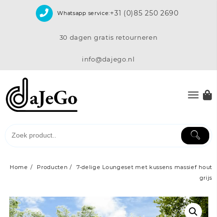
Skip
+31 (0)85 250 2690
Whatsapp service:
to
content
30 dagen gratis retourneren
info@dajego.nl
Home
Producten
7-delige Loungeset met kussens massief hout
grijs