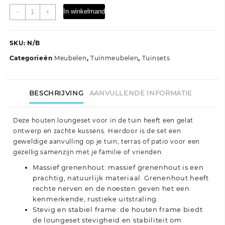
7-
In winkelmand
-
+
delige
Loungeset
met
SKU:
N/B
kussens
Categorieën
Meubelen
,
Tuinmeubelen
,
Tuinsets
massief
hout
grijs
BESCHRIJVING
AANVULLENDE INFORMATIE
aantal
Deze houten loungeset voor in de tuin heeft een gelat
ontwerp en zachte kussens. Hierdoor is de set een
geweldige aanvulling op je tuin, terras of patio voor een
gezellig samenzijn met je familie of vrienden.
Massief grenenhout: massief grenenhout is een
prachtig, natuurlijk materiaal. Grenenhout heeft
rechte nerven en de noesten geven het een
kenmerkende, rustieke uitstraling.
Stevig en stabiel frame: de houten frame biedt
de loungeset stevigheid en stabiliteit om