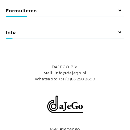
variaties.
Formulieren
Deze
optie
kan
gekozen
Info
worden
op
de
productpagina
DAJEGO B.V.
Mail: info@dajego.nl
Whatsapp: +31 (0)85 250 2690
KvK: 81606060