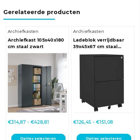
Gerelateerde producten
Archiefkasten
Archiefkasten
Archiefkast 105x40x180
Ladeblok verrijdbaar
cm staal zwart
39x45x67 cm staal
antracietkleurig
Prijsklasse:
Prijsklasse:
€
314,87
-
€
428,81
€
126,45
-
€
151,08
€314,87
€126,45
tot
tot
Dit
Dit
Opties selecteren
Opties selecteren