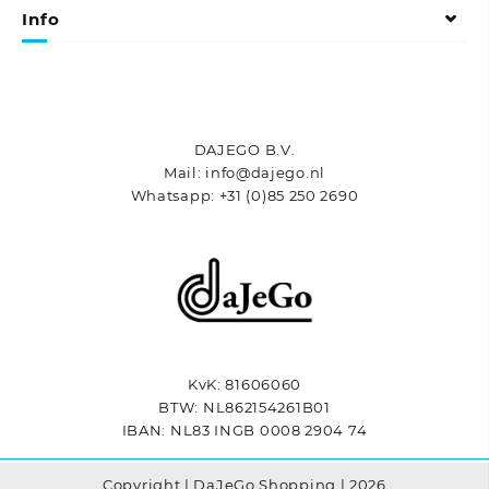
gekozen
Info
worden
op
de
productpagina
DAJEGO B.V.
Mail: info@dajego.nl
Whatsapp: +31 (0)85 250 2690
KvK: 81606060
BTW: NL862154261B01
IBAN: NL83 INGB 0008 2904 74
Copyright | DaJeGo Shopping | 2026