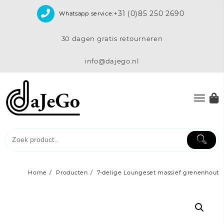
Skip
+31 (0)85 250 2690
Whatsapp service:
to
content
30 dagen gratis retourneren
info@dajego.nl
Home
Producten
7-delige Loungeset massief grenenhout