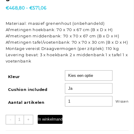
Prijsklasse:
€
468,80
-
€
571,06
€468,80
tot
Materiaal: massief grenenhout (onbehandeld)
€571,06
Afmetingen hoekbank: 70 x 70 x 67 cm (B x D x H)
Afmetingen middenbank: 70 x 70 x 67 cm (B x D x H)
Afmetingen tafel/voetenbank: 70 x 70 x 30 cm (B x D x H)
Montage vereist Draagvermogen (per zitplek): 110 kg
Levering bevat: 3 x hoekbank 2 x middenbank 1 x tafel 1 x
voetenbank
Kleur
Cushion included
Wissen
Aantal artikelen
7-
In winkelmand
-
+
delige
Loungeset