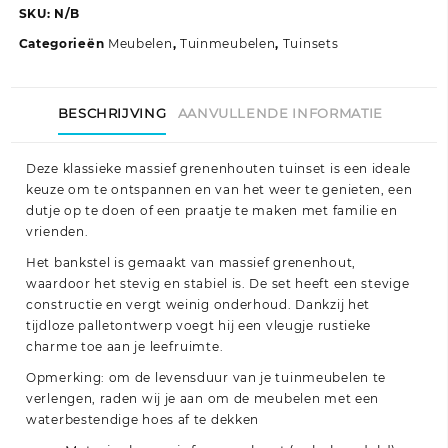
massief
SKU:
N/B
grenenhout
Categorieën
Meubelen
,
Tuinmeubelen
,
Tuinsets
aantal
BESCHRIJVING
AANVULLENDE INFORMATIE
Deze klassieke massief grenenhouten tuinset is een ideale
keuze om te ontspannen en van het weer te genieten, een
dutje op te doen of een praatje te maken met familie en
vrienden.
Het bankstel is gemaakt van massief grenenhout,
waardoor het stevig en stabiel is. De set heeft een stevige
constructie en vergt weinig onderhoud. Dankzij het
tijdloze palletontwerp voegt hij een vleugje rustieke
charme toe aan je leefruimte.
Opmerking: om de levensduur van je tuinmeubelen te
verlengen, raden wij je aan om de meubelen met een
waterbestendige hoes af te dekken