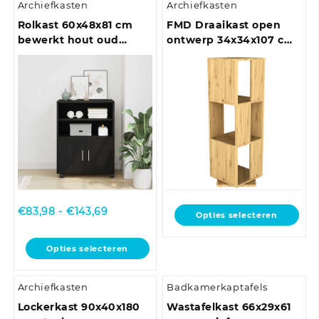
Archiefkasten
Archiefkasten
Rolkast 60x48x81 cm
FMD Draaikast open
bewerkt hout oud
ontwerp 34x34x107 cm
houtkleurig
antiek-eikenkleurig
Prijsklasse:
€
83,98
-
€
143,69
Dit
Opties selecteren
€83,98
product
tot
heeft
Dit
Opties selecteren
€143,69
meerdere
product
variaties.
heeft
Deze
Archiefkasten
Badkamerkaptafels
meerdere
optie
variaties.
Lockerkast 90x40x180
Wastafelkast 66x29x61
kan