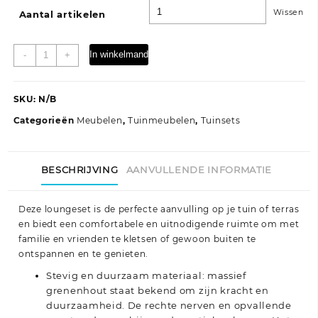
Wissen
Aantal artikelen
6-
In winkelmand
-
+
delige
Loungeset
met
SKU:
N/B
kussens
Categorieën
Meubelen
,
Tuinmeubelen
,
Tuinsets
geïmpregneerd
grenenhout
aantal
BESCHRIJVING
AANVULLENDE INFORMATIE
Deze loungeset is de perfecte aanvulling op je tuin of terras
en biedt een comfortabele en uitnodigende ruimte om met
familie en vrienden te kletsen of gewoon buiten te
ontspannen en te genieten.
Stevig en duurzaam materiaal: massief
grenenhout staat bekend om zijn kracht en
duurzaamheid. De rechte nerven en opvallende