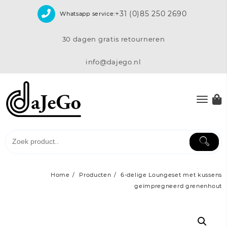
Skip
+31 (0)85 250 2690
Whatsapp service:
to
content
30 dagen gratis retourneren
info@dajego.nl
Home
Producten
6-delige Loungeset met kussens
geïmpregneerd grenenhout