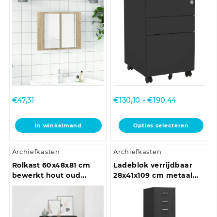
eikenkleurig
Prijsklasse:
€
47,31
€
130,10
-
€
190,44
€130,10
tot
Dit
In winkelmand
Opties selecteren
€190,44
product
heeft
Archiefkasten
Archiefkasten
meerdere
variaties.
Rolkast 60x48x81 cm
Ladeblok verrijdbaar
Deze
bewerkt hout oud
28x41x109 cm metaal
optie
houtkleurig
grijs
kan
gekozen
worden