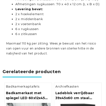
Afmetingen rugkussen: 70 x 40 x 12 cm (L x B x D)
Levering bevat:
2 x hoekelement
2 x middenbank
2 x voetenbank
6 x rugkussen
6 x zitkussen
Maximaal 110 kg per zitting. Wees je bewust van het risico
van open vuur en andere bronnen van sterke hitte in de
nabijheid van het product.
Gerelateerde producten
Badkamerkaptafels
Archiefkasten
Badkamerkast met
Ladeblok verrijdbaar
spiegel LED 60x12x45
39x45x60 cm staal
acryl sonoma
antracietkleurig