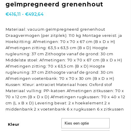
geïmpregneerd grenenhout
Prijsklasse:
€
416,11
-
€
492,64
€416,11
tot
Materiaal: vacuüm geïmpregneerd grenenhout
€492,64
Draagvermogen (per zitplek): 110 kg Montage vereist: ja
Hoekzitting: Afmetingen: 70 x 70 x 67 cm (B x D x H)
Afmetingen zitting: 63,5 x 63,5 cm (B x D) Hoogte
rugleuning: 37 cm Zithoogte vanaf de grond: 30 cm
Middelste stoel: Afmetingen: 70 x 70 x 67 cm (B x D x H)
Afmetingen zitting: 70 x 63,5 cm (B x D) Hoogte
rugleuning: 37 cm Zithoogte vanaf de grond: 30 cm
Afmetingen voetenbank: 70 x 70 x 30 cm (B x D x H)
Kussen: Kleur: antraciet Materiaal hoes: Oxford stof
Materiaal vulling: PP-katoen Afmetingen zitkussen: 70 x
70 x 12 cm (B x D x D) Afmetingen rugkussen: 70 x 40 x 12
cm (L x B x D) Levering bevat: 2 x hoekelement 2 x
middenbank 2 x voetenbank 6 x rugkussen 6 x zitkussen
Kleur