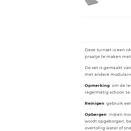
Deze tuinset is een i
praatje te maken met 
De set is gemaakt van
met andere modulaire
Opmerking
: om de l
regelmatig schoon te
Reinigen
: gebruik ee
Opbergen
: indien mo
wordt opgeborgen, be
overtollig water of s