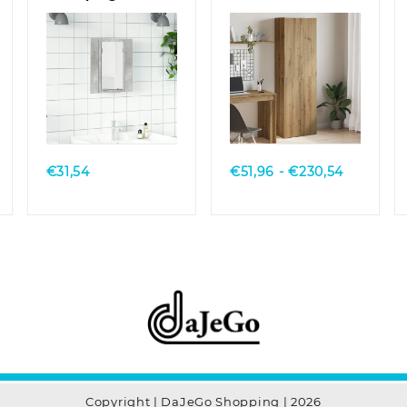
LED 40x12x45 cm
bewerkt hout
acryl betongrijs
gerookt
eikenkleurig
Quick View
Quick View
ijsklasse:
Prijsklass
€
31,54
€
51,96
-
€
230,54
63,33
€51,96
t
tot
55,68
€230,54
Copyright | DaJeGo Shopping | 2026