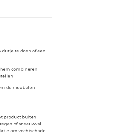
 dutje te doen of een
nt hem combineren
tellen!
n om de meubelen
et product buiten
regen of sneeuwval,
ulatie om vochtschade