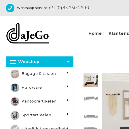
Skip
+31 (0)85 250 2690
Whatsapp service:
to
content
Home
Klantense
Webshop
Bagage & tassen
Hardware
Kantoorartikelen
Sportartikelen
Uiterlijk & gezondheid