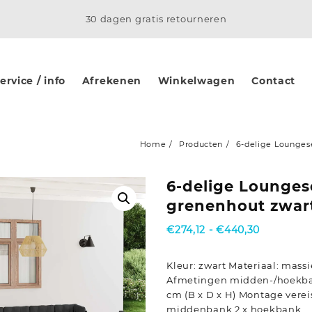
30 dagen gratis retourneren
rvice / info
Afrekenen
Winkelwagen
Contact
Home
Producten
6-delige Lounges
6-delige Lounges
grenenhout zwar
Prijsklass
€
274,12
-
€
440,30
€274,12
tot
Kleur: zwart Materiaal: mass
€440,30
Afmetingen midden-/hoekbank
cm (B x D x H) Montage vereis
middenbank 2 x hoekbank