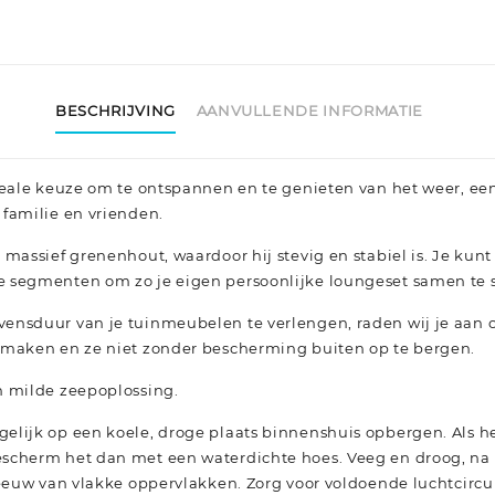
BESCHRIJVING
AANVULLENDE INFORMATIE
deale keuze om te ontspannen en te genieten van het weer, een
familie en vrienden.
 massief grenenhout, waardoor hij stevig en stabiel is. Je ku
 segmenten om zo je eigen persoonlijke loungeset samen te s
evensduur van je tuinmeubelen te verlengen, raden wij je aa
 maken en ze niet zonder bescherming buiten op te bergen.
n milde zeepoplossing.
gelijk op een koele, droge plaats binnenshuis opbergen. Als h
scherm het dan met een waterdichte hoes. Veeg en droog, na 
neeuw van vlakke oppervlakken. Zorg voor voldoende luchtcirc