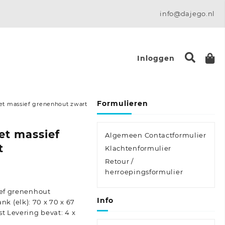
info@dajego.nl
Inloggen
Formulieren
et massief grenenhout zwart
et massief
Algemeen Contactformulier
t
Klachtenformulier
Retour /
e:
herroepingsformulier
ief grenenhout
Info
 (elk): 70 x 70 x 67
t Levering bevat: 4 x