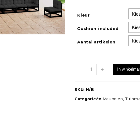
Kleur
Cushion included
Aantal artikelen
6-
-
+
In winkelma
delige
Loungeset
massief
SKU:
N/B
grenenhout
Categorieën
Meubelen
,
Tuinm
zwart
aantal