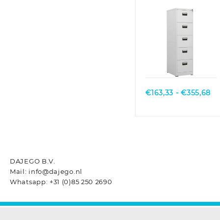
staal
antracietkleurig
Quick View
Pr
€
163,33
-
€
355,68
€1
to
€3
DAJEGO B.V.
Mail: info@dajego.nl
Whatsapp: +31 (0)85 250 2690