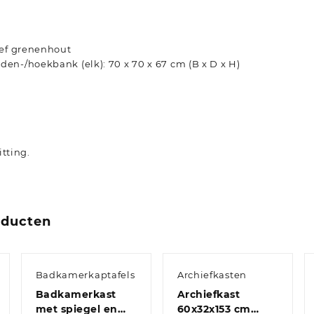
ief grenenhout
en-/hoekbank (elk): 70 x 70 x 67 cm (B x D x H)
k
tting.
oducten
Badkamerkaptafels
Archiefkasten
Badkamerkast
Archiefkast
met spiegel en
60x32x153 cm