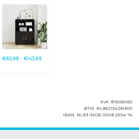
oud houtkleurig
Quick View
e:
Prijsklasse:
€
83,98
-
€
143,69
€83,98
tot
€143,69
KvK: 81606060
BTW: NL862154261B01
IBAN: NL83 INGB 0008 2904 74