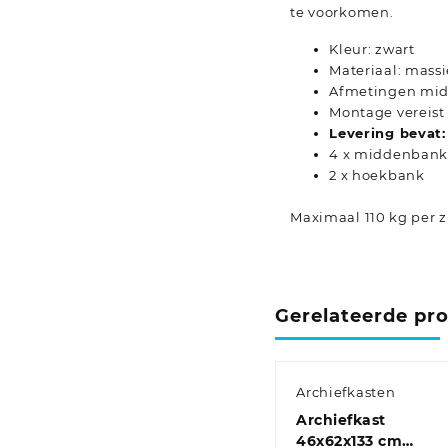
te voorkomen.
Kleur: zwart
Materiaal: mass
Afmetingen midd
Montage vereist
Levering bevat:
4 x middenban
2 x hoekbank
Maximaal 110 kg per zi
Gerelateerde pr
Archiefkasten
Archiefkast
46x62x133 cm