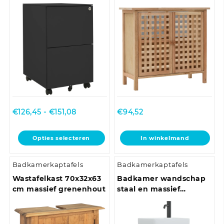
antracietkleurig
walnotenhout
Prijsklasse:
€
126,45
-
€
151,08
€
94,52
€126,45
tot
Dit
Opties selecteren
In winkelmand
€151,08
product
heeft
Badkamerkaptafels
Badkamerkaptafels
meerdere
variaties.
Wastafelkast 70x32x63
Badkamer wandschap
Deze
cm massief grenenhout
staal en massief
optie
eikenhout
kan
gekozen