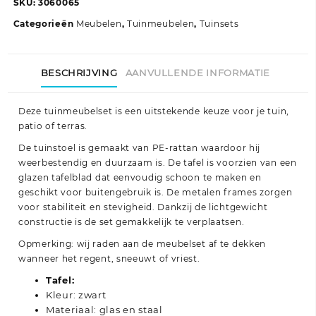
SKU:
3060065
aantal
Categorieën
Meubelen
,
Tuinmeubelen
,
Tuinsets
BESCHRIJVING
AANVULLENDE INFORMATIE
Deze tuinmeubelset is een uitstekende keuze voor je tuin,
patio of terras.
De tuinstoel is gemaakt van PE-rattan waardoor hij
weerbestendig en duurzaam is. De tafel is voorzien van een
glazen tafelblad dat eenvoudig schoon te maken en
geschikt voor buitengebruik is. De metalen frames zorgen
voor stabiliteit en stevigheid. Dankzij de lichtgewicht
constructie is de set gemakkelijk te verplaatsen.
Opmerking: wij raden aan de meubelset af te dekken
wanneer het regent, sneeuwt of vriest.
Tafel:
Kleur: zwart
Materiaal: glas en staal