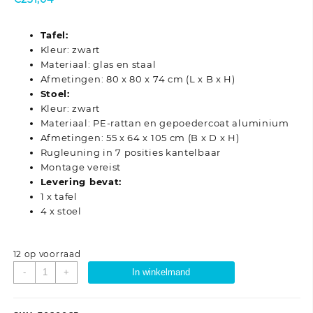
Tafel:
Kleur: zwart
Materiaal: glas en staal
Afmetingen: 80 x 80 x 74 cm (L x B x H)
Stoel:
Kleur: zwart
Materiaal: PE-rattan en gepoedercoat aluminium
Afmetingen: 55 x 64 x 105 cm (B x D x H)
Rugleuning in 7 posities kantelbaar
Montage vereist
Levering bevat:
1 x tafel
4 x stoel
12 op voorraad
5-
-
+
In winkelmand
delige
Tuinset
zwart