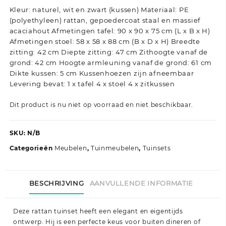
Kleur: naturel, wit en zwart (kussen) Materiaal: PE
(polyethyleen) rattan, gepoedercoat staal en massief
acaciahout Afmetingen tafel: 90 x 90 x 75 cm (L x B x H)
Afmetingen stoel: 58 x 58 x 88 cm (B x D x H) Breedte
zitting: 42 cm Diepte zitting: 47 cm Zithoogte vanaf de
grond: 42 cm Hoogte armleuning vanaf de grond: 61 cm
Dikte kussen: 5 cm Kussenhoezen zijn afneembaar
Levering bevat: 1 x tafel 4 x stoel 4 x zitkussen
Dit product is nu niet op voorraad en niet beschikbaar.
SKU:
N/B
Categorieën
Meubelen
,
Tuinmeubelen
,
Tuinsets
BESCHRIJVING
AANVULLENDE INFORMATIE
Deze rattan tuinset heeft een elegant en eigentijds
ontwerp. Hij is een perfecte keus voor buiten dineren of