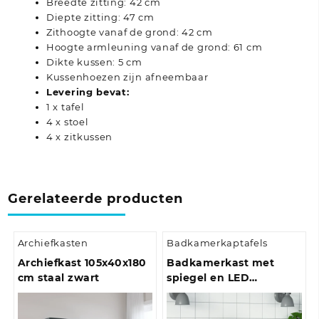
Breedte zitting: 42 cm
Diepte zitting: 47 cm
Zithoogte vanaf de grond: 42 cm
Hoogte armleuning vanaf de grond: 61 cm
Dikte kussen: 5 cm
Kussenhoezen zijn afneembaar
Levering bevat:
1 x tafel
4 x stoel
4 x zitkussen
Gerelateerde producten
Archiefkasten
Badkamerkaptafels
Archiefkast 105x40x180
Badkamerkast met
cm staal zwart
spiegel en LED
40x12x45 cm acryl
betongrijs