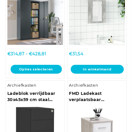
Prijsklasse:
€
314,87
-
€
428,81
€
31,54
€314,87
tot
Dit
Opties selecteren
In winkelmand
€428,81
product
heeft
Archiefkasten
Archiefkasten
meerdere
variaties.
Ladeblok verrijdbaar
FMD Ladekast
Deze
30x45x59 cm staal
verplaatsbaar
optie
antracietkleurig
zandeikenkleurig en
kan
hoogglans wit
gekozen
worden
op