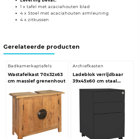
Levering bevat:
1 x tafel met acaciahouten blad
4 x Stoel met acaciahouten armleuning
4 x zitkussen
Gerelateerde producten
Badkamerkaptafels
Archiefkasten
Wastafelkast 70x32x63
Ladeblok verrijdbaar
cm massief grenenhout
39x45x60 cm staal
antracietkleurig