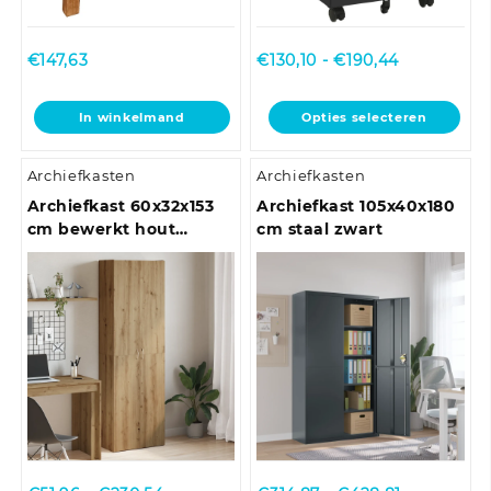
Prijsklasse:
€
147,63
€
130,10
-
€
190,44
€130,10
tot
Dit
In winkelmand
Opties selecteren
€190,44
product
heeft
Archiefkasten
Archiefkasten
meerdere
variaties.
Archiefkast 60x32x153
Archiefkast 105x40x180
Deze
cm bewerkt hout
cm staal zwart
optie
gerookt eikenkleurig
kan
gekozen
worden
op
de
productpagina