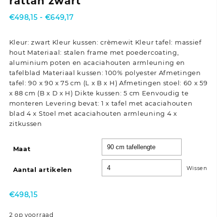
rattan zwart
Prijsklasse:
€
498,15
-
€
649,17
€498,15
tot
Kleur: zwart Kleur kussen: crèmewit Kleur tafel: massief
€649,17
hout Materiaal: stalen frame met poedercoating,
aluminium poten en acaciahouten armleuning en
tafelblad Materiaal kussen: 100% polyester Afmetingen
tafel: 90 x 90 x 75 cm (L x B x H) Afmetingen stoel: 60 x 59
x 88 cm (B x D x H) Dikte kussen: 5 cm Eenvoudig te
monteren Levering bevat: 1 x tafel met acaciahouten
blad 4 x Stoel met acaciahouten armleuning 4 x
zitkussen
Maat
Wissen
Aantal artikelen
€
498,15
2 op voorraad