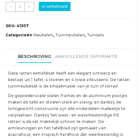
5-
In winkelmand
-
+
delige
Tuinset
met
SKU:
41307
kussens
Categorieën
Meubelen
,
Tuinmeubelen
,
Tuinsets
poly
rattan
zwart
BESCHRIJVING
AANVULLENDE INFORMATIE
aantal
Deze rattan eettafelset heeft een elegant ontwerp en
bestaat uit 1 tafel, 4 stoelen en 4 losse zitkussens. De rattan
tuinmeubelset is de smaakmaker van je tuin of terras!
De gepoedercoate stalen frames en de aluminium pootjes
maken de tafel en stoelen sterk en stevig, en dankzij de
lichtgewicht constructie zijn alle onderdelen makkelijk te
verplaatsen. Dankzij het weer- en waterbestendige PE
rattan is de set makkelijk schoon te maken. De
armleuningen en het tafelblad zijn gemaakt van
acaciahout, een tropisch hardhout dat weerbestendig is.