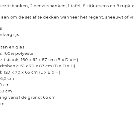
iezitsbanken, 2 eenzitsbanken, 1 tafel, 8 zitkussens en 8 rugku
aan om de set af te dekken wanneer het regent, sneeuwt of vri
s
nkergrijs
t
ttan en glas
: 100% polyester
itsbank: 160 x 62 x 87 cm (B x D x H)
tsbank: 61 x 70 x 87 cm (B x D x H)
 120 x 70 x 66 cm (L x B x H)
36,5 cm
50 cm
150 cm
ng vanaf de grond: 65 cm
 cm