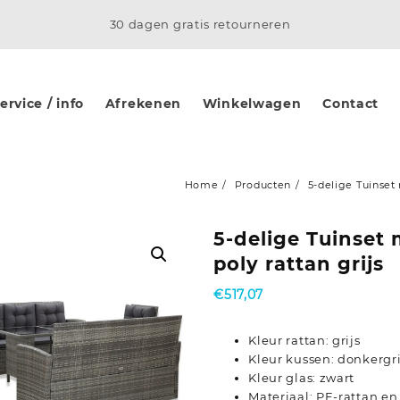
30 dagen gratis retourneren
rvice / info
Afrekenen
Winkelwagen
Contact
Home
Producten
5-delige Tuinset 
5-delige Tuinset
poly rattan grijs
€
517,07
Kleur rattan: grijs
Kleur kussen: donkergri
Kleur glas: zwart
Materiaal: PE-rattan en