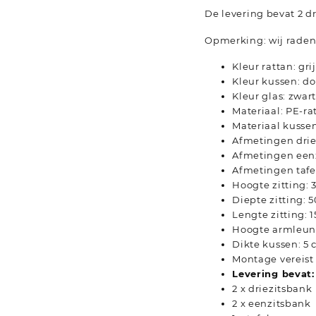
De levering bevat 2 dr
Opmerking: wij raden 
Kleur rattan: grij
Kleur kussen: do
Kleur glas: zwar
Materiaal: PE-ra
Materiaal kussen
Afmetingen driez
Afmetingen eenzi
Afmetingen tafel:
Hoogte zitting: 
Diepte zitting: 
Lengte zitting: 
Hoogte armleuni
Dikte kussen: 5
Montage vereist
Levering bevat:
2 x driezitsbank
2 x eenzitsbank