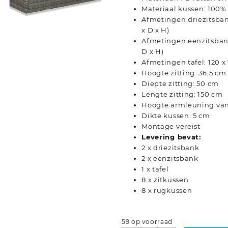
Materiaal kussen: 100%
Afmetingen driezitsbank
x D x H)
Afmetingen eenzitsbank:
D x H)
Afmetingen tafel: 120 x 
Hoogte zitting: 36,5 cm
Diepte zitting: 50 cm
Lengte zitting: 150 cm
Hoogte armleuning van
Dikte kussen: 5 cm
Montage vereist
Levering bevat:
2 x driezitsbank
2 x eenzitsbank
1 x tafel
8 x zitkussen
8 x rugkussen
59 op voorraad