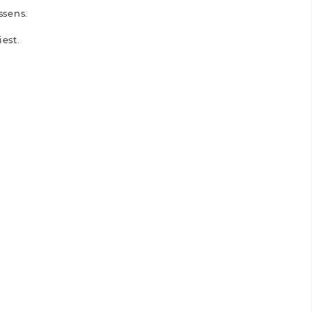
ssens.
est.