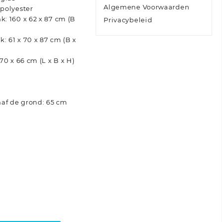
Algemene Voorwaarden
 polyester
: 160 x 62 x 87 cm (B
Privacybeleid
 61 x 70 x 87 cm (B x
70 x 66 cm (L x B x H)
af de grond: 65 cm