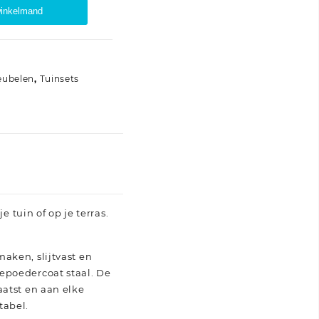
winkelmand
eubelen
,
Tuinsets
e tuin of op je terras.
aken, slijtvast en
epoedercoat staal. De
aatst en aan elke
tabel.