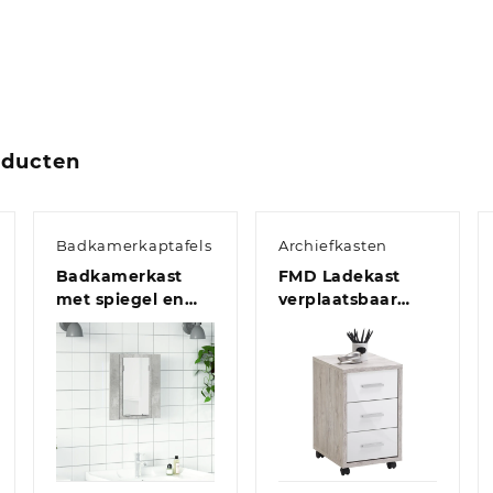
oducten
Badkamerkaptafels
Archiefkasten
Badkamerkast
FMD Ladekast
met spiegel en
verplaatsbaar
LED 40x12x45 cm
zandeikenkleurig
acryl betongrijs
en hoogglans wit
Quick View
Quick View