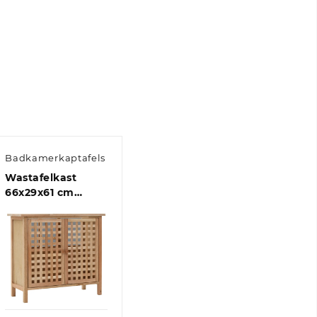
Badkamerkaptafels
Wastafelkast
66x29x61 cm
massief
walnotenhout
Quick View