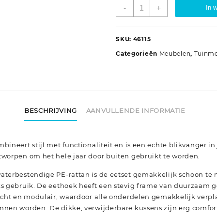
5-
-
+
In 
delige
Tuinset
met
SKU:
46115
kussens
Categorieën
Meubelen
,
Tuinm
poly
rattan
grijs
aantal
BESCHRIJVING
AANVULLENDE INFORMATIE
bineert stijl met functionaliteit en is een echte blikvanger in j
tworpen om het hele jaar door buiten gebruikt te worden.
aterbestendige PE-rattan is de eetset gemakkelijk schoon te m
ks gebruik. De eethoek heeft een stevig frame van duurzaam g
wicht en modulair, waardoor alle onderdelen gemakkelijk verpl
nnen worden. De dikke, verwijderbare kussens zijn erg comfor