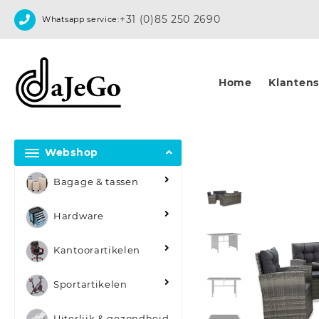
Skip
+31 (0)85 250 2690
Whatsapp service:
to
content
Home
Klantense
Webshop
Bagage & tassen
Hardware
Kantoorartikelen
Sportartikelen
Uiterlijk & gezondheid