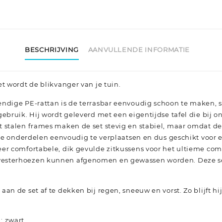
BESCHRIJVING
AANVULLENDE INFORMATIE
t wordt de blikvanger van je tuin.
ndige PE-rattan is de terrasbar eenvoudig schoon te maken, sl
gebruik. Hij wordt geleverd met een eigentijdse tafel die bij 
 stalen frames maken de set stevig en stabiel, maar omdat de 
lle onderdelen eenvoudig te verplaatsen en dus geschikt voor el
er comfortabele, dik gevulde zitkussens voor het ultieme com
esterhoezen kunnen afgenomen en gewassen worden. Deze set
an de set af te dekken bij regen, sneeuw en vorst. Zo blijft hi
n: zwart