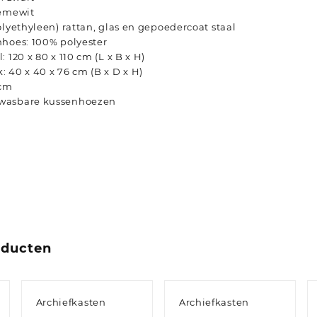
rèmewit
olyethyleen) rattan, glas en gepoedercoat staal
nhoes: 100% polyester
 120 x 80 x 110 cm (L x B x H)
 40 x 40 x 76 cm (B x D x H)
 cm
wasbare kussenhoezen
oducten
Archiefkasten
Archiefkasten