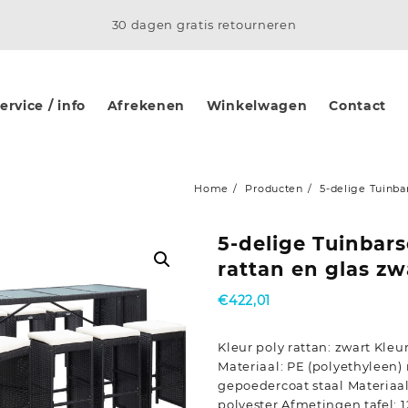
30 dagen gratis retourneren
rvice / info
Afrekenen
Winkelwagen
Contact
Home
Producten
5-delige Tuinbar
5-delige Tuinbars
rattan en glas zw
€
422,01
Kleur poly rattan: zwart Kle
Materiaal: PE (polyethyleen) 
gepoedercoat staal Materiaa
polyester Afmetingen tafel: 1