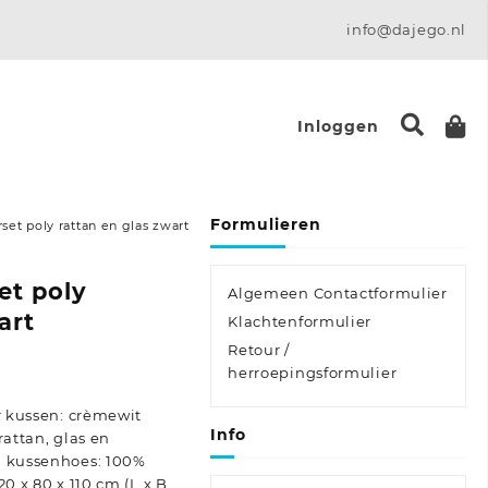
info@dajego.nl
Inloggen
Formulieren
set poly rattan en glas zwart
et poly
Algemeen Contactformulier
art
Klachtenformulier
Retour /
herroepingsformulier
ur kussen: crèmewit
Info
rattan, glas en
l kussenhoes: 100%
20 x 80 x 110 cm (L x B