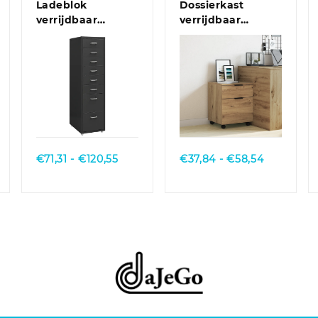
Ladeblok
Dossierkast
verrijdbaar
verrijdbaar
28x41x109 cm
45x38x54 cm
metaal grijs
bewerkt hout
bruineiken
Quick View
Quick View
jsklasse:
Prijsklasse:
Prijsklasse
€
71,31
-
€
120,55
€
37,84
-
€
58,54
3,98
€71,31
€37,84
tot
tot
3,69
€120,55
€58,54