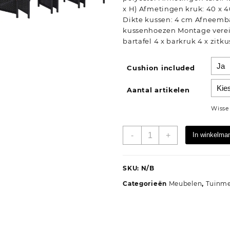
x H) Afmetingen kruk: 40 x 40
Dikte kussen: 4 cm Afneemb
kussenhoezen Montage vereist
bartafel 4 x barkruk 4 x zitk
Cushion included
Aantal artikelen
Wisse
5-
-
+
In winkelma
delige
Tuinbarset
poly
SKU:
N/B
rattan
Categorieën
Meubelen
,
Tuinm
en
glas
zwart
aantal