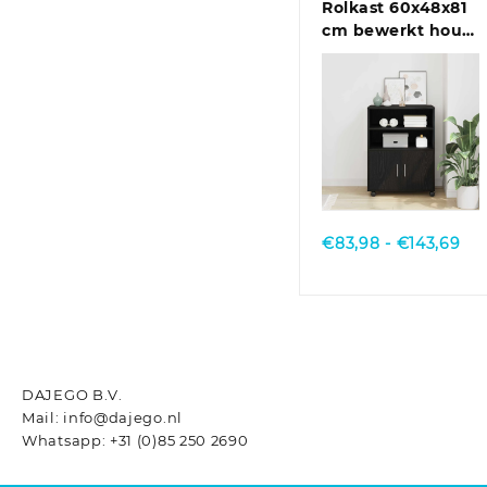
Rolkast 60x48x81
cm bewerkt hout
oud houtkleurig
Quick View
Pri
€
83,98
-
€
143,69
€8
tot
€14
DAJEGO B.V.
Mail: info@dajego.nl
Whatsapp: +31 (0)85 250 2690