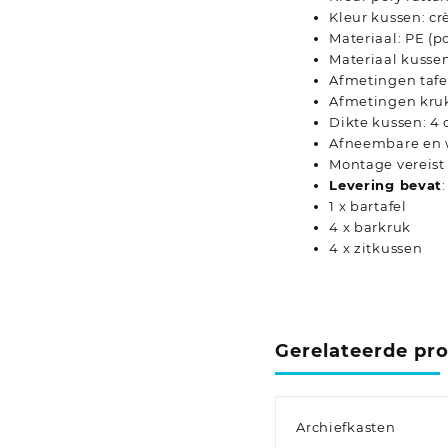
Kleur kussen: c
Materiaal: PE (p
Materiaal kusse
Afmetingen tafel:
Afmetingen kruk:
Dikte kussen: 4
Afneembare en 
Montage vereist
Levering bevat
:
1 x bartafel
4 x barkruk
4 x zitkussen
Gerelateerde pr
Archiefkasten