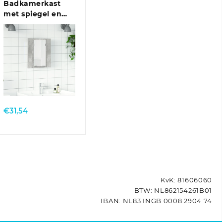
Badkamerkast
met spiegel en
LED 40x12x45 cm
acryl betongrijs
Quick View
:
€
31,54
KvK: 81606060
BTW: NL862154261B01
IBAN: NL83 INGB 0008 2904 74