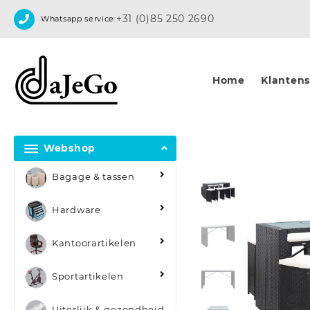
Skip
+31 (0)85 250 2690
Whatsapp service:
to
content
Home
Klantense
Webshop
Bagage & tassen
Hardware
Kantoorartikelen
Sportartikelen
Uiterlijk & gezondheid