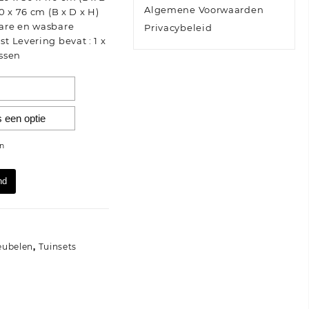
Algemene Voorwaarden
 x 76 cm (B x D x H)
are en wasbare
Privacybeleid
 Levering bevat : 1 x
ussen
n
nd
eubelen
,
Tuinsets