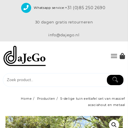
Skip
+31 (0)85 250 2690
Whatsapp service:
to
content
30 dagen gratis retourneren
info@dajego.nl
Home
Producten
5-delige tuin eettafel set van massief
acaciahout en metaal