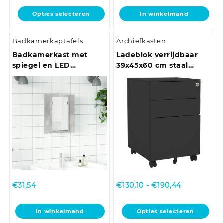
tot
Dit
Opties selecteren
In winkelmand
€58,54
product
heeft
Badkamerkaptafels
Archiefkasten
meerdere
variaties.
Badkamerkast met
Ladeblok verrijdbaar
Deze
spiegel en LED
39x45x60 cm staal
optie
40x12x45 cm acryl
antracietkleurig
kan
betongrijs
gekozen
worden
op
de
productpagina
Prijsklasse:
€
31,54
€
130,10
-
€
190,44
€130,10
tot
Dit
In winkelmand
Opties selecteren
€190,44
product