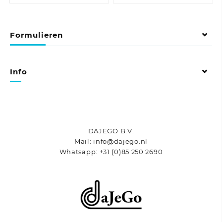
heeft
meerdere
variaties.
Formulieren
Deze
optie
kan
gekozen
Info
worden
op
de
productpagina
DAJEGO B.V.
Mail: info@dajego.nl
Whatsapp: +31 (0)85 250 2690