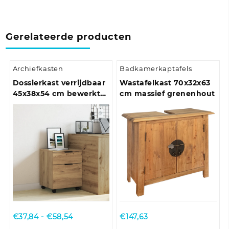
Gerelateerde producten
Archiefkasten
Badkamerkaptafels
Dossierkast verrijdbaar
Wastafelkast 70x32x63
45x38x54 cm bewerkt
cm massief grenenhout
hout bruineiken
Prijsklasse:
€
37,84
-
€
58,54
€
147,63
€37,84