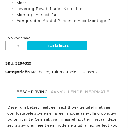
Merk:
Levering Bevat: 1 tafel, 4 stoelen
Montage Vereist: Ja
Aangeraden Aantal Personen Voor Montage: 2
1 op voorraad
5-
-
+
In winkelmand
delige
tuin
eettafel
SKU:
3284359
set
Categorieën
Meubelen
,
Tuinmeubelen
,
Tuinsets
van
massief
acaciahout
BESCHRIJVING
AANVULLENDE INFORMATIE
en
metaal
aantal
Deze Tuin Eetset heeft een rechthoekige tafel met vier
comfortabele stoelen en is een mooie aanvulling op jouw
buitenruimte. Gemaakt van massief hout en metaal, deze
set is stevig en heeft een moderne uitstraling, perfect voor