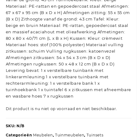
Materiaal: PE-rattan en gepoedercoat staal Afmetingen:
67 x 67 x 95 cm (B x D x H) Afmetingen zitting: 55 x 55 cm
(B x D) Zithoogte vanaf de grond: 43 cm Tafel: Kleur:
beige en bruin Materiaal: PE-rattan, gepoedercoat staal
en massief acaciahout met olieafwerking Afmetingen:
80 x 80 x 40/71 cm (L x B x H) Kussen: Kleur: crèmewit
Materiaal hoes: stof (100% polyester) Materiaal vulling
zitkussen: schuim Vulling rugkussen: katoenvezel
Afmetingen zitkussen: 54 x 54 x 3 cm (B x D x D)
Afmetingen rugkussen: 50 x 48 x 12 cm (B x D x D)
Levering bevat: 1 x verstelbare tuinbank met
linkerarmleuning 1 x verstelbare tuinbank met
rechterarmleuning: 1 x verstelbare bank 1 x
tuinhoekbank 1 x tuintafel 6 x zitkussen met afneembare
en wasbare hoes 7 x rugkussen
Dit product is nu niet op voorraad en niet beschikbaar.
SKU:
N/B
Categorieën
Meubelen
,
Tuinmeubelen
,
Tuinsets