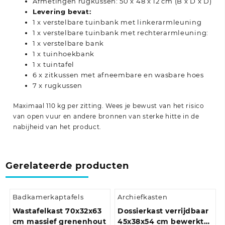
Afmetingen rugkussen: 50 x 48 x 12 cm (B x D x D)
Levering bevat:
1 x verstelbare tuinbank met linkerarmleuning
1 x verstelbare tuinbank met rechterarmleuning:
1 x verstelbare bank
1 x tuinhoekbank
1 x tuintafel
6 x zitkussen met afneembare en wasbare hoes
7 x rugkussen
Maximaal 110 kg per zitting. Wees je bewust van het risico
van open vuur en andere bronnen van sterke hitte in de
nabijheid van het product.
Gerelateerde producten
Badkamerkaptafels
Archiefkasten
Wastafelkast 70x32x63
Dossierkast verrijdbaar
cm massief grenenhout
45x38x54 cm bewerkt