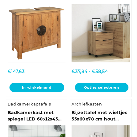
hout bruineiken
Prijsklasse:
€
147,63
€
37,84
-
€
58,54
€37,84
tot
Dit
In winkelmand
Opties selecteren
€58,54
product
heeft
Badkamerkaptafels
Archiefkasten
meerdere
variaties.
Badkamerkast met
Bijzettafel met wieltjes
Deze
spiegel LED 60x12x45
55x60x78 cm hout
optie
acryl sonoma
artisanaal eikenkleur
kan
eikenkleurig