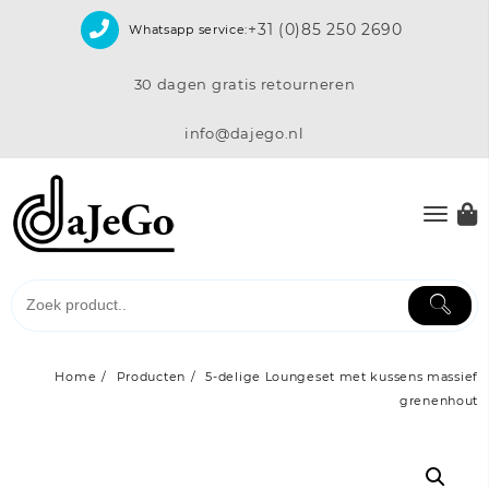
Skip
+31 (0)85 250 2690
Whatsapp service:
to
content
30 dagen gratis retourneren
info@dajego.nl
Home
Producten
5-delige Loungeset met kussens massief
grenenhout