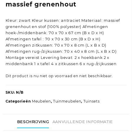
massief grenenhout
Kleur: zwart Kleur kussen: antraciet Materiaal: massief
grenenhout en stof (100% polyester) Afmetingen
hoek-/middenbank: 70 x 70 x 67 cm (B x D x H)
Afmetingen tafel : 70 x 70 x 30 cm (B x D x H)
Afmetingen zitkussen: 70 x 70 x 8 cm (L x B x D)
Afmetingen rug-/zijkussen: 70 x 40 x 8 cm (L x B x D)
Montage vereist Levering bevat: 2 x hoekbank 2 x
middenbank 1 x tafel 4 x zitkussen 6 x rug-/zijkussen
Dit product is nu niet op voorraad en niet beschikbaar.
SKU:
N/B
Categorieën
Meubelen
,
Tuinmeubelen
,
Tuinsets
BESCHRIJVING
AANVULLENDE INFORMATIE