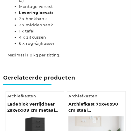
D)
Montage vereist
Levering bevat:
2 x hoekbank
2 x middenbank
1 x tafel
4 x zitkussen
6 x rug-/zijkussen
Maximaal 110 kg per zitting.
Gerelateerde producten
Archiefkasten
Archiefkasten
Ladeblok verrijdbaar
Archiefkast 79x40x90
28x41x109 cm metaal
cm staal
grijs
antracietkleurig