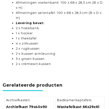
Afmetingen voetenbank: 100 x 68 x 28,5 cm (B x D
x H)
Afmetingen salontafel: 100 x 68 x 28,5 cm (B x D x
H)
Levering bevat:
2 x hoekbank
1 x hocker
1 x theetafel
4 x zitkussen
2 x rugkussen
2 x kussen armleuning
3 x groen kussen
2 x crèmewit kussen
Gerelateerde producten
Archiefkasten
Badkamerkaptafels
Archiefkast 79x40x90
Wastafelkast 66x29x61