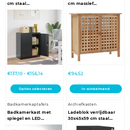
cm staal
cm massief
antracietkleurig
walnotenhout
Prijsklasse:
€
137,10
-
€
156,14
€
94,52
€137,10
tot
Dit
Opties selecteren
In winkelmand
€156,14
product
heeft
Badkamerkaptafels
Archiefkasten
meerdere
variaties.
Badkamerkast met
Ladeblok verrijdbaar
Deze
spiegel en LED
30x45x59 cm staal
optie
80x12x45 cm acryl
antracietkleurig
kan