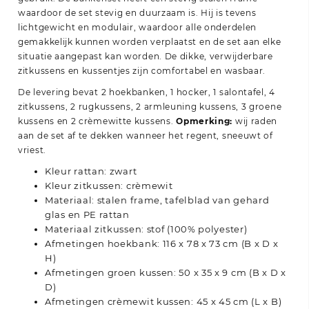
waardoor de set stevig en duurzaam is. Hij is tevens
lichtgewicht en modulair, waardoor alle onderdelen
gemakkelijk kunnen worden verplaatst en de set aan elke
situatie aangepast kan worden. De dikke, verwijderbare
zitkussens en kussentjes zijn comfortabel en wasbaar.
De levering bevat 2 hoekbanken, 1 hocker, 1 salontafel, 4
zitkussens, 2 rugkussens, 2 armleuning kussens, 3 groene
kussens en 2 crèmewitte kussens.
Opmerking:
wij raden
aan de set af te dekken wanneer het regent, sneeuwt of
vriest.
Kleur rattan: zwart
Kleur zitkussen: crèmewit
Materiaal: stalen frame, tafelblad van gehard
glas en PE rattan
Materiaal zitkussen: stof (100% polyester)
Afmetingen hoekbank: 116 x 78 x 73 cm (B x D x
H)
Afmetingen groen kussen: 50 x 35 x 9 cm (B x D x
D)
Afmetingen crèmewit kussen: 45 x 45 cm (L x B)