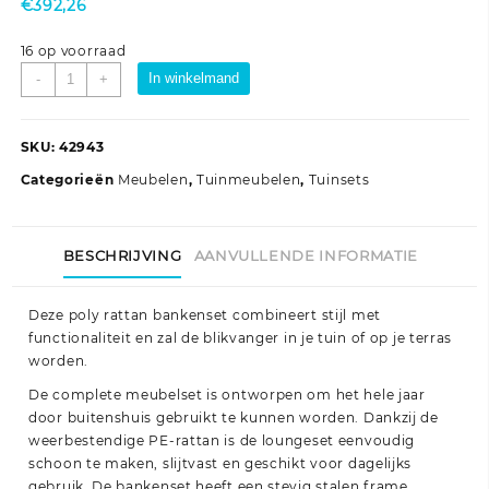
€
392,26
16 op voorraad
4-
In winkelmand
-
+
delige
Loungeset
met
SKU:
42943
kussens
Categorieën
Meubelen
,
Tuinmeubelen
,
Tuinsets
poly
rattan
zwart
BESCHRIJVING
AANVULLENDE INFORMATIE
aantal
Deze poly rattan bankenset combineert stijl met
functionaliteit en zal de blikvanger in je tuin of op je terras
worden.
De complete meubelset is ontworpen om het hele jaar
door buitenshuis gebruikt te kunnen worden. Dankzij de
weerbestendige PE-rattan is de loungeset eenvoudig
schoon te maken, slijtvast en geschikt voor dagelijks
gebruik. De bankenset heeft een stevig stalen frame