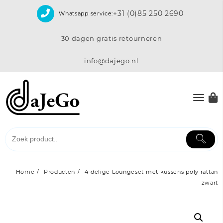
Skip
+31 (0)85 250 2690
Whatsapp service:
to
content
30 dagen gratis retourneren
info@dajego.nl
Home
Producten
4-delige Loungeset met kussens poly rattan
zwart