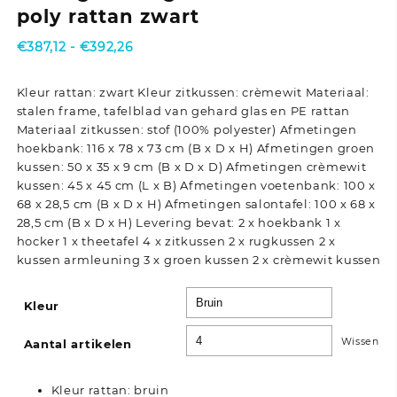
poly rattan zwart
Prijsklasse:
€
387,12
-
€
392,26
€387,12
tot
Kleur rattan: zwart Kleur zitkussen: crèmewit Materiaal:
€392,26
stalen frame, tafelblad van gehard glas en PE rattan
Materiaal zitkussen: stof (100% polyester) Afmetingen
hoekbank: 116 x 78 x 73 cm (B x D x H) Afmetingen groen
kussen: 50 x 35 x 9 cm (B x D x D) Afmetingen crèmewit
kussen: 45 x 45 cm (L x B) Afmetingen voetenbank: 100 x
68 x 28,5 cm (B x D x H) Afmetingen salontafel: 100 x 68 x
28,5 cm (B x D x H) Levering bevat: 2 x hoekbank 1 x
hocker 1 x theetafel 4 x zitkussen 2 x rugkussen 2 x
kussen armleuning 3 x groen kussen 2 x crèmewit kussen
Kleur
Wissen
Aantal artikelen
Kleur rattan: bruin