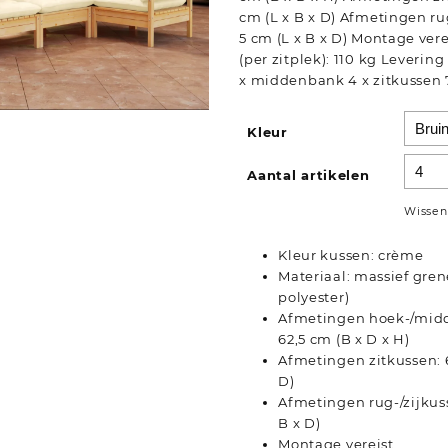
cm (L x B x D) Afmetingen rug
5 cm (L x B x D) Montage ve
(per zitplek): 110 kg Levering
x middenbank 4 x zitkussen 7
Kleur
Aantal artikelen
Wissen
Kleur kussen: crème
Materiaal: massief gren
polyester)
Afmetingen hoek-/midde
62,5 cm (B x D x H)
Afmetingen zitkussen: 6
D)
Afmetingen rug-/zijkuss
B x D)
Montage vereist