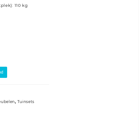
plek): 110 kg
nd
eubelen
,
Tuinsets