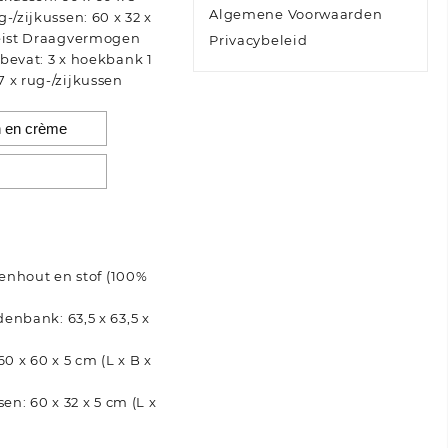
Algemene Voorwaarden
-/zijkussen: 60 x 32 x
reist Draagvermogen
Privacybeleid
 bevat: 3 x hoekbank 1
 x rug-/zijkussen
enhout en stof (100%
nbank: 63,5 x 63,5 x
0 x 60 x 5 cm (L x B x
en: 60 x 32 x 5 cm (L x