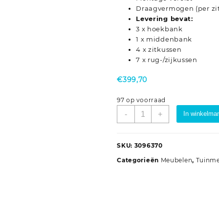
Draagvermogen (per zit
Levering bevat:
3 x hoekbank
1 x middenbank
4 x zitkussen
7 x rug-/zijkussen
€
399,70
97 op voorraad
4-
-
+
In winkelma
delige
Loungeset
met
SKU:
3096370
kussens
Categorieën
Meubelen
,
Tuinm
grenenhout
zwart
aantal