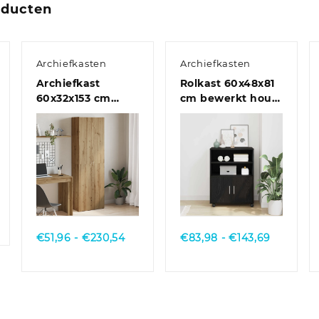
oducten
Archiefkasten
Archiefkasten
Archiefkast
Rolkast 60x48x81
60x32x153 cm
cm bewerkt hout
bewerkt hout
oud houtkleurig
gerookt
eikenkleurig
Quick View
Quick View
Prijsklasse:
Prijsklas
€
51,96
-
€
230,54
€
83,98
-
€
143,69
€51,96
€83,98
tot
tot
€230,54
€143,69