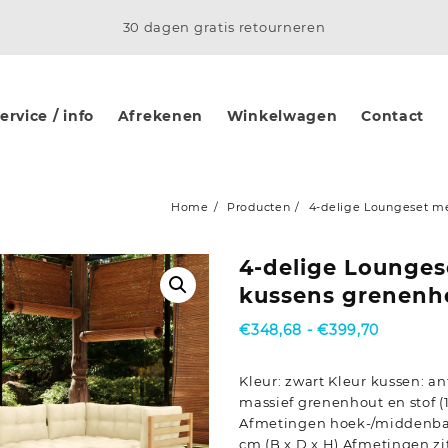
30 dagen gratis retourneren
rvice / info
Afrekenen
Winkelwagen
Contact
Home
Producten
4-delige Loungeset m
4-delige Lounges
kussens grenenh
Prijsklas
€
348,68
-
€
399,70
€348,68
tot
Kleur: zwart Kleur kussen: an
€399,70
massief grenenhout en stof (
Afmetingen hoek-/middenbank
cm (B x D x H) Afmetingen zit