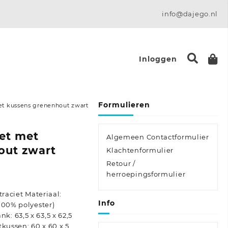
info@dajego.nl
Inloggen
Formulieren
et kussens grenenhout zwart
et met
Algemeen Contactformulier
out zwart
Klachtenformulier
Retour /
se:
herroepingsformulier
traciet Materiaal:
Info
100% polyester)
: 63,5 x 63,5 x 62,5
kussen: 60 x 60 x 5