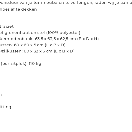
ensduur van je tuinmeubelen te verlengen, raden wij je aa
hoes af te dekken
traciet
ef grenenhout en stof (100% polyester)
/middenbank: 63,5 x 63,5 x 62,5 cm (B x D x H)
ssen: 60 x 60 x 5 cm (L x B x D)
zijkussen: 60 x 32 x 5 cm (L x B x D)
er zitplek): 110 kg
n
tting.