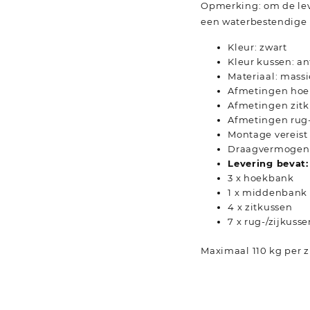
Opmerking: om de lev
een waterbestendige 
Kleur: zwart
Kleur kussen: an
Materiaal: massi
Afmetingen hoek-
Afmetingen zitku
Afmetingen rug-/
Montage vereist
Draagvermogen (p
Levering bevat:
3 x hoekbank
1 x middenbank
4 x zitkussen
7 x rug-/zijkusse
Maximaal 110 kg per zi