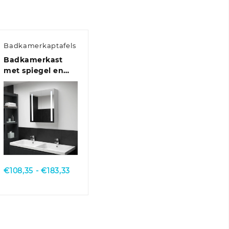
Badkamerkaptafels
Badkamerkast
met spiegel en
LED 60x14x62 cm
Quick View
se:
Prijsklasse:
€
108,35
-
€
183,33
€108,35
tot
€183,33