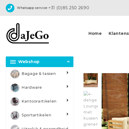
Skip
+31 (0)85 250 2690
Whatsapp service:
to
content
Home
Klantense
Webshop
Bagage & tassen
Hardware
Kantoorartikelen
Sportartikelen
Uiterlijk & gezondheid