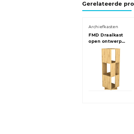
Gerelateerde pr
Archiefkasten
FMD Draaikast
open ontwerp
34x34x107 cm
antiek-
eikenkleurig
Quick View