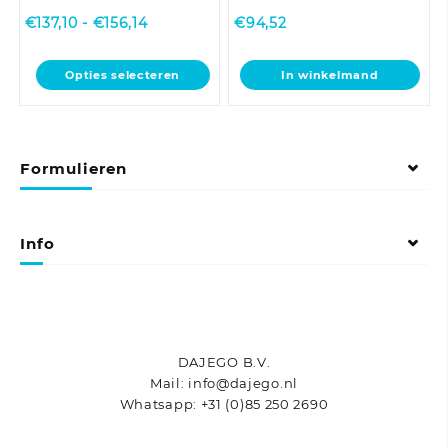
Prijsklasse:
€
137,10
-
€
156,14
€
94,52
€137,10
tot
Dit
Opties selecteren
In winkelmand
€156,14
product
heeft
meerdere
variaties.
Formulieren
Deze
optie
kan
gekozen
Info
worden
op
de
productpagina
DAJEGO B.V.
Mail: info@dajego.nl
Whatsapp: +31 (0)85 250 2690