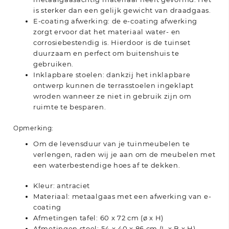
is sterker dan een gelijk gewicht van draadgaas.
E-coating afwerking: de e-coating afwerking
zorgt ervoor dat het materiaal water- en
corrosiebestendig is. Hierdoor is de tuinset
duurzaam en perfect om buitenshuis te
gebruiken.
Inklapbare stoelen: dankzij het inklapbare
ontwerp kunnen de terrasstoelen ingeklapt
wroden wanneer ze niet in gebruik zijn om
ruimte te besparen.
Opmerking:
Om de levensduur van je tuinmeubelen te
verlengen, raden wij je aan om de meubelen met
een waterbestendige hoes af te dekken.
Kleur: antraciet
Materiaal: metaalgaas met een afwerking van e-
coating
Afmetingen tafel: 60 x 72 cm (ø x H)
Afmetingen stoel: 54 x 40 x 86 cm (L x B x H)