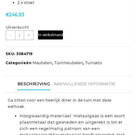
2 x stoel
€
246,93
Uitverkocht
3-
In winkelmand
-
+
delige
Tuinset
metaalgaas
SKU:
3084719
antracietkleurig
Categorieën
Meubelen
,
Tuinmeubelen
,
Tuinsets
aantal
BESCHRIJVING
AANVULLENDE INFORMATIE
Ga zitten voor een heerlijk diner in de tuin met deze
eethoek.
Hoogwaardig materiaal: metaalgaas is een soort
plaatmetaal dat gesneden en uitgerekt is tot er
zich een regelmatig patroon van een
metaalgaasachtig materiaal heeft gevormd. Het