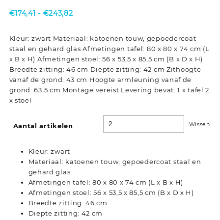
Prijsklasse:
€
174,41
-
€
243,82
€174,41
tot
Kleur: zwart Materiaal: katoenen touw, gepoedercoat
€243,82
staal en gehard glas Afmetingen tafel: 80 x 80 x 74 cm (L
x B x H) Afmetingen stoel: 56 x 53,5 x 85,5 cm (B x D x H)
Breedte zitting: 46 cm Diepte zitting: 42 cm Zithoogte
vanaf de grond: 43 cm Hoogte armleuning vanaf de
grond: 63,5 cm Montage vereist Levering bevat: 1 x tafel 2
x stoel
Wissen
Aantal artikelen
Kleur: zwart
Materiaal: katoenen touw, gepoedercoat staal en
gehard glas
Afmetingen tafel: 80 x 80 x 74 cm (L x B x H)
Afmetingen stoel: 56 x 53,5 x 85,5 cm (B x D x H)
Breedte zitting: 46 cm
Diepte zitting: 42 cm