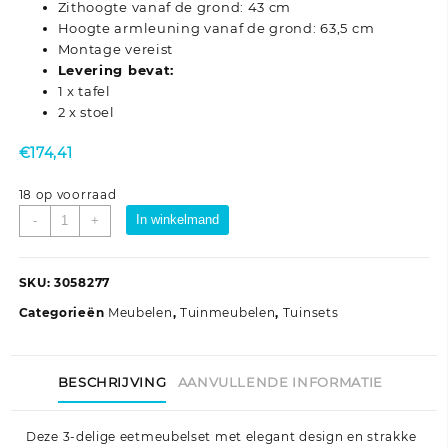
Zithoogte vanaf de grond: 43 cm
Hoogte armleuning vanaf de grond: 63,5 cm
Montage vereist
Levering bevat:
1 x tafel
2 x stoel
€
174,41
18 op voorraad
3-
In winkelmand
-
+
delige
Tuinset
katoenen
SKU:
3058277
touw
Categorieën
Meubelen
,
Tuinmeubelen
,
Tuinsets
en
staal
zwart
BESCHRIJVING
AANVULLENDE INFORMATIE
aantal
Deze 3-delige eetmeubelset met elegant design en strakke