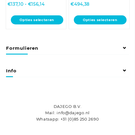
Prijsklasse:
€
137,10
-
€
156,14
€
494,38
€137,10
tot
Dit
Dit
Opties selecteren
Opties selecteren
€156,14
product
product
heeft
heeft
meerdere
meerdere
variaties.
variaties.
Formulieren
Deze
Deze
optie
optie
kan
kan
gekozen
gekozen
Info
worden
worden
op
op
de
de
productpagina
productpagina
DAJEGO B.V.
Mail: info@dajego.nl
Whatsapp: +31 (0)85 250 2690