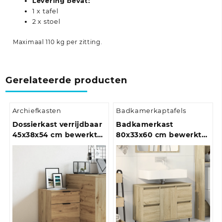
Levering bevat:
1 x tafel
2 x stoel
Maximaal 110 kg per zitting.
Gerelateerde producten
Archiefkasten
Badkamerkaptafels
Dossierkast verrijdbaar
Badkamerkast
45x38x54 cm bewerkt
80x33x60 cm bewerkt
hout bruineiken
hout bruin eikenkleur