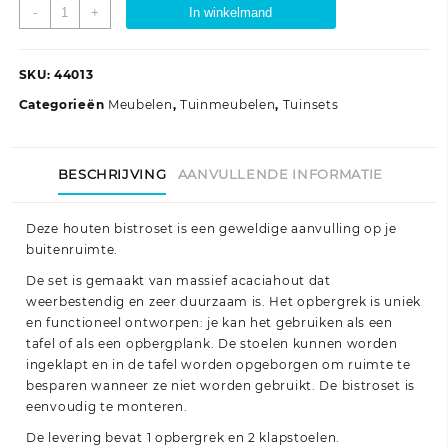
3-
-
+
In winkelmand
delige
Bistroset
inklapbaar
SKU:
44013
massief
Categorieën
Meubelen
,
Tuinmeubelen
,
Tuinsets
acaciahout
aantal
BESCHRIJVING
AANVULLENDE INFORMATIE
Deze houten bistroset is een geweldige aanvulling op je
buitenruimte.
De set is gemaakt van massief acaciahout dat
weerbestendig en zeer duurzaam is. Het opbergrek is uniek
en functioneel ontworpen: je kan het gebruiken als een
tafel of als een opbergplank. De stoelen kunnen worden
ingeklapt en in de tafel worden opgeborgen om ruimte te
besparen wanneer ze niet worden gebruikt. De bistroset is
eenvoudig te monteren.
De levering bevat 1 opbergrek en 2 klapstoelen.