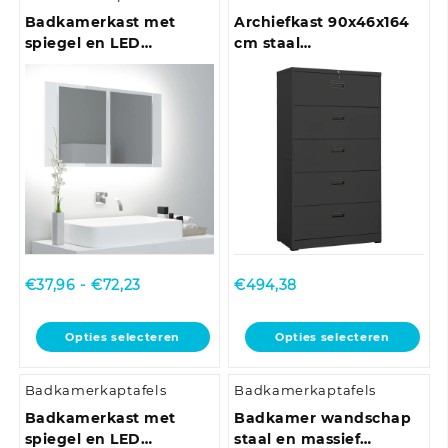
Badkamerkast met
Archiefkast 90x46x164
spiegel en LED
cm staal
80x12x45 cm acryl
antracietkleurig
hoogglans wit
Prijsklasse:
€
37,96
-
€
72,23
€
494,38
€37,96
tot
Dit
Dit
Opties selecteren
Opties selecteren
€72,23
product
product
heeft
heeft
Badkamerkaptafels
Badkamerkaptafels
meerdere
meerdere
variaties.
variaties.
Badkamerkast met
Badkamer wandschap
Deze
Deze
spiegel en LED
staal en massief