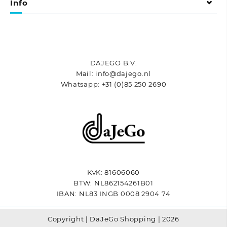
Info
worden
worden
op
op
de
de
productpagina
productpagina
DAJEGO B.V.
Mail: info@dajego.nl
Whatsapp: +31 (0)85 250 2690
KvK: 81606060
BTW: NL862154261B01
IBAN: NL83 INGB 0008 2904 74
Copyright | DaJeGo Shopping | 2026