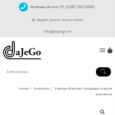
Skip
+31 (0)85 250 2690
Whatsapp service:
to
content
30 dagen gratis retourneren
info@dajego.nl
Home
Producten
3-delige Bistroset inklapbaar massief
acaciahout